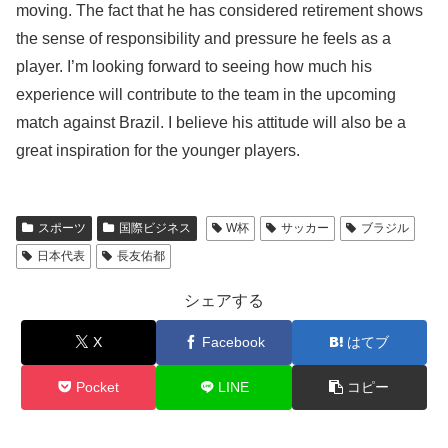
moving. The fact that he has considered retirement shows
the sense of responsibility and pressure he feels as a
player. I’m looking forward to seeing how much his
experience will contribute to the team in the upcoming
match against Brazil. I believe his attitude will also be a
great inspiration for the younger players.
スポーツ
国際ビジネス
W杯
サッカー
ブラジル
日本代表
長友佑都
シェアする
X
Facebook
はてブ
Pocket
LINE
コピー