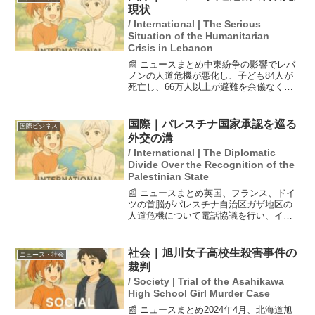
日本にとっては厳...
現状
/ International | The Serious
Situation of the Humanitarian
Crisis in Lebanon
📰 ニュースまとめ中東紛争の影響でレバ
ノンの人道危機が悪化し、子ども84人が
死亡し、66万人以上が避難を余儀なくさ
れています。国連によると、国内で大規
模な混乱が発生しており、レバノン大統
領はイスラエルに交渉を呼びかけていま
国際｜パレスチナ国家承認を巡る
国際ビジネス
す。また、イスラエ...
外交の溝
/ International | The Diplomatic
Divide Over the Recognition of the
Palestinian State
📰 ニュースまとめ英国、フランス、ドイ
ツの首脳がパレスチナ自治区ガザ地区の
人道危機について電話協議を行い、イス
ラエルに対して支援物資の流入制限解除
を求めた。一方、マクロン仏大統領が提
案したパレスチナ国家承認については、
社会｜旭川女子高校生殺害事件の
ニュース・社会
英独首脳が応じなかった...
裁判
/ Society | Trial of the Asahikawa
High School Girl Murder Case
📰 ニュースまとめ2024年4月、北海道旭