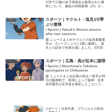
川市で17歳の女子高校生が殺害された事
件について、被告の内田梨瑚（23）が初
めて証言を行った。彼女は、当時の状況
について「本気で死ぬ気はなかった」と
述べ、2人の証言が食い違っていることが
スポーツ｜ヤクルト・塩見が2季
スポーツ
明らかになっ...
ぶり復帰
/ Sports | Yakult’s Shiomi returns
after two seasons.
📰 ニュースまとめヤクルトの塩見泰隆選
手が、2シーズンぶりに1軍に復帰し、楽
天との試合で先発出場しました。5月30日
に行われた試合で、塩見は「帰ってきま
した！」と喜びを表現し、2安打2打点の
活躍を見せました。池山監督も彼のパフ
スポーツ｜広島・高が近本に謝罪
スポーツ
ォーマンスを称...
/ Sports | Hiroshima’s Takahiro
apologizes to Chikamoto
📰 ニュースまとめ広島の高太一投手が26
日の阪神戦で、死球によって阪神・近本
光司選手が左手首を骨折したことについ
て謝罪を行った。試合の8回に起きたこの
出来事は、周囲に大きな衝撃を与え、高
は「こういう形になって申し訳ない」と
コメントした。近本...
スポーツ｜日本代表、ブラジルとの対決