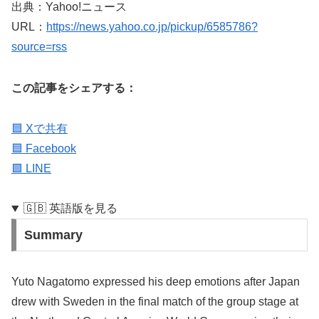
出典：Yahoo!ニュース
URL：
https://news.yahoo.co.jp/pickup/6585786?
source=rss
この記事をシェアする：
🟦 Xで共有
🟦 Facebook
🟩 LINE
🇬🇧 英語版を見る
Summary
Yuto Nagatomo expressed his deep emotions after Japan
drew with Sweden in the final match of the group stage at