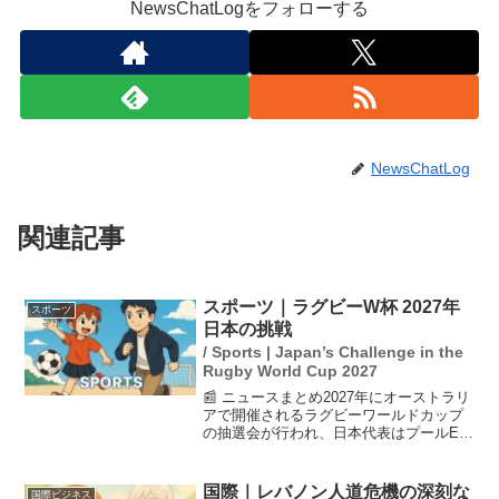
NewsChatLogをフォローする
NewsChatLog
関連記事
スポーツ｜ラグビーW杯 2027年
スポーツ
日本の挑戦
/ Sports | Japan’s Challenge in the
Rugby World Cup 2027
📰 ニュースまとめ2027年にオーストラリ
アで開催されるラグビーワールドカップ
の抽選会が行われ、日本代表はプールEに
振り分けられました。このプールにはフ
ランス、アメリカ、サモアが含まれてい
ます。特にフランスは世界的な強豪で、
国際｜レバノン人道危機の深刻な
国際ビジネス