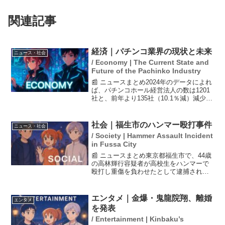
関連記事
経済｜パチンコ業界の現状と未来
ニュース・社会
/ Economy | The Current State and
Future of the Pachinko Industry
📰 ニュースまとめ2024年のデータによれ
ば、パチンコホール経営法人の数は1201
社と、前年より135社（10.1％減）減少し
ています。これは2015年からの10年間で
1417社（54.1％）の減少を示しており、
業界全体の厳しい事業環境が続...
社会｜福生市のハンマー殴打事件
ニュース・社会
/ Society | Hammer Assault Incident
in Fussa City
📰 ニュースまとめ東京都福生市で、44歳
の高林輝行容疑者が高校生をハンマーで
殴打し重傷を負わせたとして逮捕され
た。しかし、容疑者は送検を拒否したた
め、警視庁は捜査書類のみを東京地検立
川支部に送った。さらに、犯行の翌朝に
エンタメ｜金爆・鬼龍院翔、離婚
エンタメ
は千葉・習志野市で潜伏...
を発表
/ Entertainment | Kinbaku’s