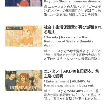
Kiryuuin Shou announces divorce.
📰 ニュースまとめ人気バンド「ゴールデ
ンボンバー」の鬼龍院翔が、2021年に結
婚した一般女性と離婚したことを発表し
ました。鬼龍院は8月3日に、その事実を
公表し、「籍を外しました」とコメン
ト。結婚からわずか数年後の2024年には
社会｜生活保護費が再び減額され
ニュース・社会
子供が誕生する...
る理由
/ Society | Reasons for the
Reduction of Welfare Benefits
Again
📰 ニュースまとめ厚生労働省は、2013〜
15年に実施された生活保護費の大幅な引
き下げが違法であったとの最高裁判決を
受け、再び生活保護費を引き下げること
を決定しました。新たな減額率は2.49%
で、原告には特別給付金も支払われる予
エンタメ｜AKB48花田藍衣、坊
エンタメ
定です。これ...
主姿で説明
/ Entertainment | AKB48’s Ai
Hanada explains in a buzz cut.
📰 ニュースまとめAKB48のメンバー花田
藍衣が契約解除後に坊主になった姿を公
開し、運営から髪型を強要されたと涙な
がらに説明しました。彼女は、自身が冷
たく扱われたと感じていることを語り、