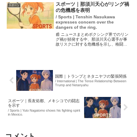
運営側はこれに対し、髪型の強要は否定
スポーツ｜那須川天心がリング禍
スポーツ
しています。花田さ...
の危機感を表明
/ Sports | Tenshin Nasukawa
expresses concern over the
dangers of the ring.
📰 ニュースまとめボクシング界でのリン
グ禍が頻発する中、那須川天心選手が事
故リスクに対する危機感を示し、格闘技
界全体での大会議を提案しました。彼
は、原因を追求するよりも選手や関係者
全員が事故のリスクを理解し、緊張感を
持つことが重要だと強調。...
国際｜トランプとネタニヤフの緊張関係
/ International | The Tense Relationship Between
Trump and Netanyahu
スポーツ｜長友佑都、メキシコでの闘志
を示す
/ Sports | Yuto Nagatomo shows his fighting spirit
in Mexico.
コメント