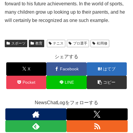
forward to his future achievements. In the world of sports,
many children grow up looking up to their parents, and he
will certainly be recognized as one such example.
スポーツ
教育
テニス
プロ選手
松岡修
シェアする
X
Facebook
はてブ
Pocket
LINE
コピー
NewsChatLogをフォローする