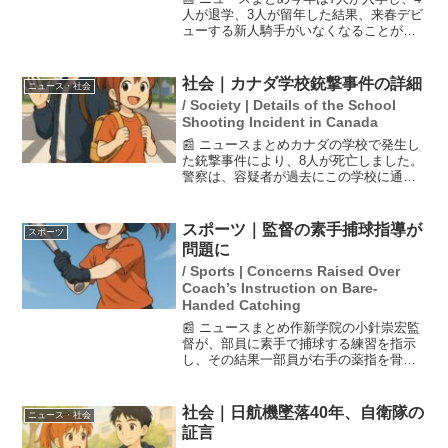
人が退学、3人が留年した結果、来春デビ
ューする新人騎手がいなくなることが明
らかになりました。2023年9月22日に行
われたJRAの定例記者会見で、競馬学校
の騎手課程第42期生の卒業生が0人である
社会｜カナダ学校銃撃事件の詳細
ニュース・社会
ことが...
/ Society | Details of the School
Shooting Incident in Canada
📰 ニュースまとめカナダの学校で発生し
た銃撃事件により、8人が死亡しました。
警察は、容疑者が過去にこの学校に通っ
ていた18歳の女性であると発表しまし
た。事件の動機は不明で、容疑者は事件
後に自ら命を絶ったとのことです。この
スポーツ｜監督の素手捕球指導が
スポーツ
悲劇は地域社会に大き...
問題に
/ Sports | Concerns Raised Over
Coach’s Instruction on Bare-
Handed Catching
📰 ニュースまとめ作新学院の小針崇宏監
督が、部員に素手で捕球する練習を指示
し、その結果一部員が右手の薬指を骨折
する事態が発生しました。この不適切な
指導により、日本学生野球協会の審査室
は監督を危険行為と判断し、6ヶ月間の謹
社会｜日航機墜落40年、自衛隊の
ニュース・社会
慎処分を下しました。...
証言