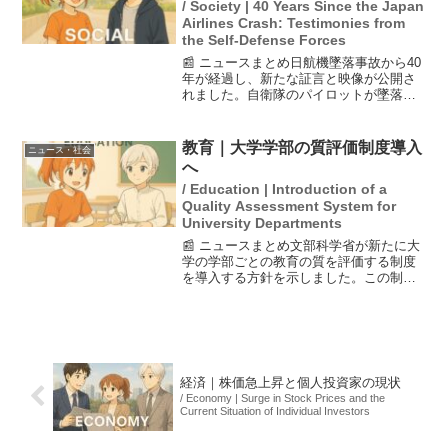
/ Society | 40 Years Since the Japan
Airlines Crash: Testimonies from
the Self-Defense Forces
📰 ニュースまとめ日航機墜落事故から40
年が経過し、新たな証言と映像が公開さ
れました。自衛隊のパイロットが墜落直
後に現場で目撃した状況を初めて語り、
その記憶が鮮明に残っていることを明か
しました。この証言は、事故の真実を知
教育｜大学学部の質評価制度導入
ニュース・社会
るための重要な一歩で...
へ
/ Education | Introduction of a
Quality Assessment System for
University Departments
📰 ニュースまとめ文部科学省が新たに大
学の学部ごとの教育の質を評価する制度
を導入する方針を示しました。この制度
では、学生の成長や卒業後の評判を基
に、最高評価の「三つ星」から「要改
善」までの4段階で評価されます。少子化
が進む中で、受験生が入試...
経済｜株価急上昇と個人投資家の現状
/ Economy | Surge in Stock Prices and the
Current Situation of Individual Investors