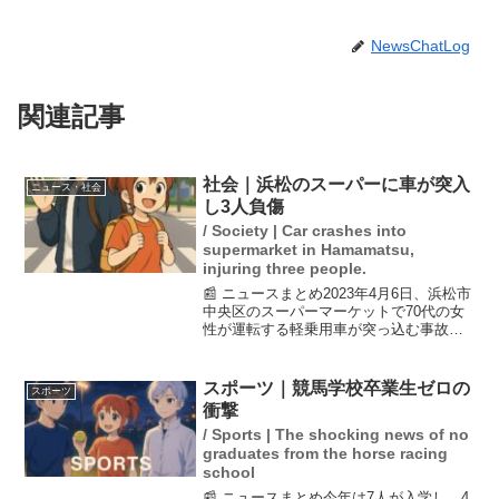
NewsChatLog
関連記事
社会｜浜松のスーパーに車が突入
ニュース・社会
し3人負傷
/ Society | Car crashes into
supermarket in Hamamatsu,
injuring three people.
📰 ニュースまとめ2023年4月6日、浜松市
中央区のスーパーマーケットで70代の女
性が運転する軽乗用車が突っ込む事故が
発生しました。この事故により、運転者
の女性2人と従業員1人がけがをし、救急
搬送されました。事故の原因や再発防止
スポーツ｜競馬学校卒業生ゼロの
スポーツ
策についての...
衝撃
/ Sports | The shocking news of no
graduates from the horse racing
school
📰 ニュースまとめ今年は7人が入学し、4