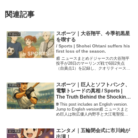
関連記事
スポーツ｜大谷翔平、今季初黒星
スポーツ
を喫する
/ Sports | Shohei Ohtani suffers his
first loss of the season.
📰 ニュースまとめドジャースの大谷翔平
投手が28日のマーリンズ戦で6回2失点
（自責点1）を記録し、クオリティースタ
ートを達成したものの、打線の援護がな
く今季初黒星を喫しました。チームは連
勝が3で止まり、大谷の好投が報われない
スポーツ｜巨人とソフトバンク、
スポーツ
結果となりました...
電撃トレードの真相 / Sports |
The Truth Behind the Shocking
Trade Between the Giants and
🌐 This post includes an English version.
SoftBank
Jump to English version📰 ニュースまと
め巨人は秋広優人内野手と大江竜聖投手
を、ソフトバンクにリチャード内野手と
交換する2対1のトレード...
エンタメ｜五輪閉会式に市川純が
エンタメ
出演！