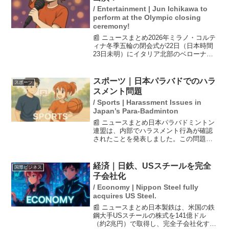
/ Entertainment | Jun Ichikawa to
perform at the Olympic closing
ceremony!
📰 ニュースまとめ2026年ミラノ・コルテ
ィナ冬季五輪の閉会式が22日（日本時間
23日未明）にイタリア北部のベローナで
行われ、女優の市川純さんが蝶々夫人役
で出演しました。市川さんはイタリアで
の活動も行っており、声優として「ハリ
スポーツ｜日本パラバドでのハラ
スポーツ
ーポッター」に...
スメント問題
/ Sports | Harassment Issues in
Japan’s Para-Badminton
📰 ニュースまとめ日本パラバドミントン
連盟は、内部でハラスメント行為が確認
されたことを発表しました。この問題は
パワーハラスメントに関連する典型的な
言動が含まれており、連盟は対応を検討
しています。ハラスメントは選手や関係
経済｜日鉄、USスチールを完全
国際ビジネス
者に深刻な影響を及ぼす...
子会社化
/ Economy | Nippon Steel fully
acquires US Steel.
📰 ニュースまとめ日本製鉄は、米国の鉄
鋼大手USスチールの株式を141億ドル
（約2兆円）で取得し、完全子会社化する