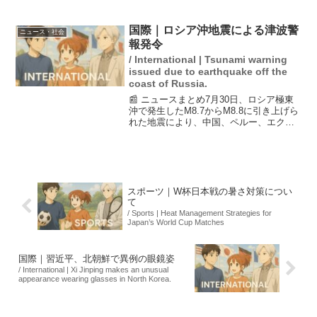
手続きを完了した。この買収により、日
本製鉄はグローバルな鉄鋼市場での競争
力を高めることを目指している。しか
国際｜ロシア沖地震による津波警
ニュース・社会
し、米政府がUSスチ...
報発令
/ International | Tsunami warning
issued due to earthquake off the
coast of Russia.
📰 ニュースまとめ7月30日、ロシア極東
沖で発生したM8.7からM8.8に引き上げら
れた地震により、中国、ペルー、エクア
ドルなどの太平洋沿岸諸国に津波警報が
発表されました。これを受けて、各国は
住民に避難を呼びかけています。また、
ハワイでも津...
スポーツ｜W杯日本戦の暑さ対策につい
て
/ Sports | Heat Management Strategies for
Japan’s World Cup Matches
国際｜習近平、北朝鮮で異例の眼鏡姿
/ International | Xi Jinping makes an unusual
appearance wearing glasses in North Korea.