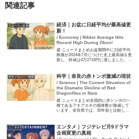
関連記事
経済｜お盆に日経平均が最高値更
ニュース・社会
新！
/ Economy | Nikkei Average Hits
Record High During Obon!
📰 ニュースまとめお盆期間中に日経平均
株価が2024年7月につけた史上最高値を更
新し、終値は4万2718円に達しました。こ
れは関税の不透明感が和らぎ、円安が進
行したことにより輸出企業の業績期待が
高まったからです。また、投資家心理が
科学｜奈良の赤トンボ激減の現状
テクノロジー・科学
「FOMO...
/ Science | The Current Situation of
the Dramatic Decline of Red
Dragonflies in Nara
📰 ニュースまとめ全国的に赤トンボの一
種であるアキアカネの個体数が激減して
います。奈良県では、30年前と比較して
個体数が100分の1から1000分の1に減少
した地域もあり、平城宮跡歴史公園など
広範囲で観察されています。原因として
エンタメ｜フジテレビ月9ドラマ
エンタメ
は、水田や湿...
企画変更の真相