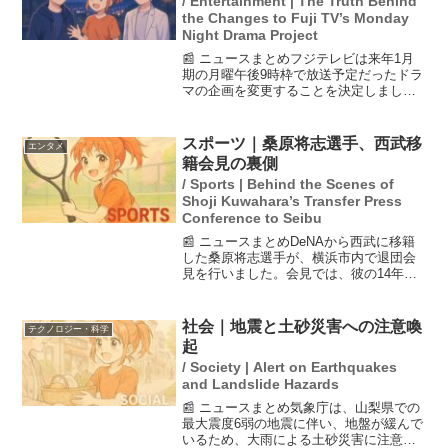
/ Entertainment | The Truth Behind
the Changes to Fuji TV’s Monday
Night Drama Project
📰 ニュースまとめフジテレビは来年1月
期の月曜午後9時枠で放送予定だったドラ
マの企画を変更することを決定しまし
た。この変更は、先月まで放送されてい
た『夫婦別姓刑事』の撮影中に発生した
佐藤二朗と橋本愛の間のトラブルが影響
スポーツ｜桑原将志選手、西武移
エンタメ
しています。上層部から...
籍会見の裏側
/ Sports | Behind the Scenes of
Shoji Kuwahara’s Transfer Press
Conference to Seibu
📰 ニュースまとめDeNAから西武に移籍
した桑原将志選手が、横浜市内で退団会
見を行いました。会見では、彼の14年間
のDeNAでの経験や感謝の気持ちが語ら
れ、特にファンやチーム関係者への感謝
が強調されました。桑原選手は、プロ初
社会｜地震と土砂災害への注意喚
テクノロジー・科学
打席の思い出を振...
起
/ Society | Alert on Earthquakes
and Landslide Hazards
📰 ニュースまとめ気象庁は、山梨県での
最大震度6弱の地震に伴い、地盤が緩んで
いるため、大雨による土砂災害に注意が