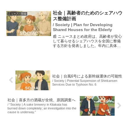
必要であると警告しています。特に揺れ
が強かった地域では、今後1週間にわたり
強い揺れを伴う地震の可能性も指摘され
社会｜高齢者のためのシェアハウ
ニュース・社会
ており、住民に対し...
ス整備計画
/ Society | Plan for Developing
Shared Houses for the Elderly
📰 ニュースまとめ政府は、高齢者が安心
して暮らせるシェアハウスを全国に整備
する方針を発表しました。年内に具体的
な計画を策定し、今後3年間で100カ所の
設置を目指します。このシェアハウスは
介護サービスを提供する拠点ともなり、
特に過疎地において...
社会｜台風6号による新幹線運休の可能性
/ Society | Potential Suspension of Shinkansen
Services Due to Typhoon No. 6
社会｜喜多方の酒蔵が全焼、原因調査へ
/ “Society | A sake brewery in Kitakata has
burned down completely; an investigation into the
cause is underway.”