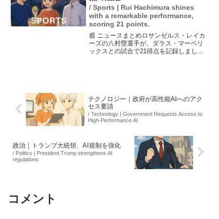
/ Sports | Rui Hachimura shines
with a remarkable performance,
scoring 21 points.
📰 ニュースまとめロサンゼルス・レイカ
ーズの八村塁選手が、ダラス・マーベリ
ックスとの試合で21得点を記録しまし
た。レイカーズはドンチッチやリーブス
の離脱を受けて彼が奮起し、接戦に挑み
ましたが、結果は128－134で敗れ、2連
敗となりました。...
テクノロジー｜政府が高性能AIへのアク
セス要請
/ Technology | Government Requests Access to
High-Performance AI
政治｜トランプ大統領、AI規制を強化
/ Politics | President Trump strengthens AI
regulations
コメント