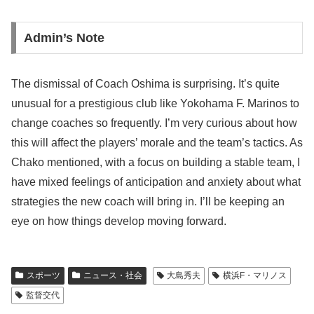
Admin’s Note
The dismissal of Coach Oshima is surprising. It’s quite
unusual for a prestigious club like Yokohama F. Marinos to
change coaches so frequently. I’m very curious about how
this will affect the players’ morale and the team’s tactics. As
Chako mentioned, with a focus on building a stable team, I
have mixed feelings of anticipation and anxiety about what
strategies the new coach will bring in. I’ll be keeping an
eye on how things develop moving forward.
スポーツ
ニュース・社会
大島秀夫
横浜F・マリノス
監督交代