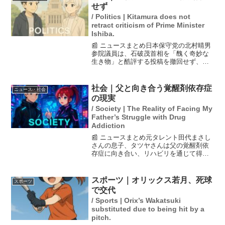
せず
/ Politics | Kitamura does not
retract criticism of Prime Minister
Ishiba.
📰 ニュースまとめ日本保守党の北村晴男
参院議員は、石破茂首相を「醜く奇妙な
生き物」と酷評する投稿を撤回せず、そ
の意図を「率直な感想だ」と説明した。
記者団からの質問に対し、北村氏は自身
の言葉に対してしっかりとした見解を示
社会｜父と向き合う覚醒剤依存症
ニュース・社会
し、石破首相の政権運営...
の現実
/ Society | The Reality of Facing My
Father’s Struggle with Drug
Addiction
📰 ニュースまとめ元タレント田代まさし
さんの息子、タツヤさんは父の覚醒剤依
存症に向き合い、リハビリを通じて得た
気づきをSNSで発信しています。彼は、
依存症について家族が認識しあうことの
重要性を強調し、時には心ない言葉に直
スポーツ｜オリックス若月、死球
スポーツ
面しながらも前向きな...
で交代
/ Sports | Orix’s Wakatsuki
substituted due to being hit by a
pitch.