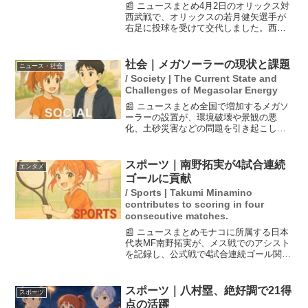
📰 ニュースまとめ4月2日のオリックス対
西武戦で、オリックスの若月健矢選手が
右足に投球を受けて交代しました。西武
の投手羽田の制球が定まらず、スタンド
からは観客の怒号が響きました。この試
合では、オリックスの宮城投手が今季初
社会｜メガソーラーの現状と課題
ニュース・社会
勝利を挙げ、チームは...
/ Society | The Current State and
Challenges of Megasolar Energy
📰 ニュースまとめ全国で増加するメガソ
ーラーの設置が、環境破壊や景観の悪
化、土砂災害などの問題を引き起こして
いる。2011年の福島第一原発事故以降、
再生可能エネルギーとして期待されてき
たが、住民の反対にもかかわらず設置が
スポーツ｜南野拓実が4試合連続
エンタメ
進む現状がある。政府...
ゴールに貢献
/ Sports | Takumi Minamino
contributes to scoring in four
consecutive matches.
📰 ニュースまとめモナコに所属する日本
代表MF南野拓実が、メス戦でのアシスト
を記録し、公式戦で4試合連続ゴール関与
を達成しました。試合では、前半28分に
左サイドに走り込んで折り返し、同点ゴ
ールを生み出すなど、圧巻のプレーを見
スポーツ｜八村塁、絶好調で21得
スポーツ
せました。モナコ...
点の活躍