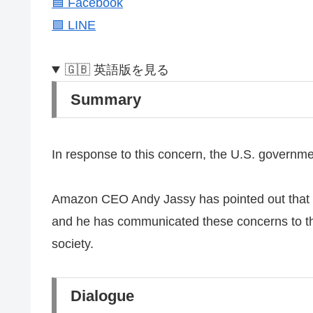
🟦 Facebook
🟩 LINE
🇬🇧 英語版を見る
Summary
In response to this concern, the U.S. government 
Amazon CEO Andy Jassy has pointed out that t
and he has communicated these concerns to the
society.
Dialogue