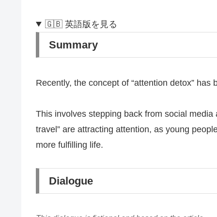
🇬🇧 英語版を見る
Summary
Recently, the concept of “attention detox” has
This involves stepping back from social media
travel” are attracting attention, as young peopl
more fulfilling life.
Dialogue