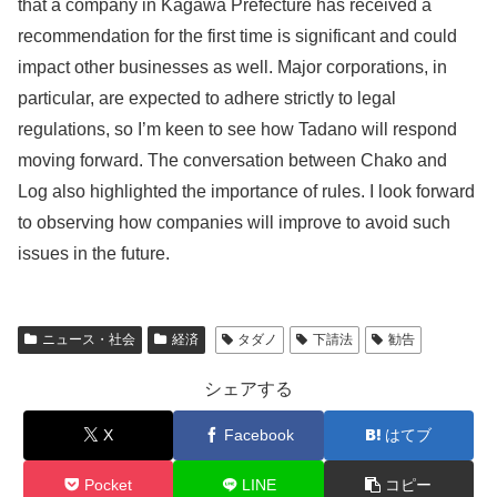
that a company in Kagawa Prefecture has received a
recommendation for the first time is significant and could
impact other businesses as well. Major corporations, in
particular, are expected to adhere strictly to legal
regulations, so I’m keen to see how Tadano will respond
moving forward. The conversation between Chako and
Log also highlighted the importance of rules. I look forward
to observing how companies will improve to avoid such
issues in the future.
ニュース・社会
経済
タダノ
下請法
勧告
シェアする
X
Facebook
はてブ
Pocket
LINE
コピー