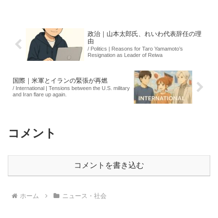
価格は、トヨタのハリアー（約547万円）
や三菱のアウトランダー（約529万円）と
比較し...
政治｜山本太郎氏、れいわ代表辞任の理
由
/ Politics | Reasons for Taro Yamamoto’s
Resignation as Leader of Reiwa
国際｜米軍とイランの緊張が再燃
/ International | Tensions between the U.S. military
and Iran flare up again.
コメント
コメントを書き込む
ホーム
ニュース・社会