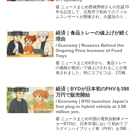
📰 ニュースまとめ西城秀樹さんの生誕70
年を記念して、広島市で初めてのフィル
ムコンサートが開催され、大盛況のうち
に終了しました。このイベントを契機
に、彼のファンクラブ会員数は生前の2.5
倍以上に増加しています。新たな映像の
経済｜食品トレーの値上げが続く
ニュース・社会
発掘や写真集の復刊...
理由
/ Economy | Reasons Behind the
Ongoing Price Increase of Food
Trays
📰 ニュースまとめ6月から、食品トレー
の価格が相次いで値上げされることが発
表されました。特にエフピコは、1万種類
の製品を20％以上引き上げる方針です。
この値上げの背景にはナフサ不足があ
り、食品全体の価格に影響を及ぼす可能
経済｜BYDが日本初のPHVを398
ニュース・社会
性があります。また、...
万円で販売開始
/ Economy | BYD launches Japan’s
first plug-in hybrid vehicle at 3.98
million yen.
📰 ニュースまとめ中国の電気自動車メー
カーBYDが、日本市場において初めてプ
ラグインハイブリッド車（PHV）を398万
円で販売することを発表しました。この