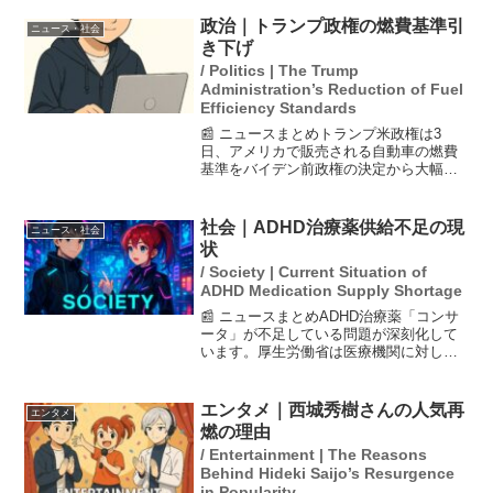
に入ることが消費者に支持されていま
す。商品は大容量を小分けにして販売さ
政治｜トランプ政権の燃費基準引
ニュース・社会
れ、価格はコストコの店頭...
き下げ
/ Politics | The Trump
Administration’s Reduction of Fuel
Efficiency Standards
📰 ニュースまとめトランプ米政権は3
日、アメリカで販売される自動車の燃費
基準をバイデン前政権の決定から大幅に
引き下げる方針を発表しました。この変
更は、消費者の負担を軽減することを目
的とし、ガソリン車の販売を促進する狙
社会｜ADHD治療薬供給不足の現
ニュース・社会
いがあります。この政策に...
状
/ Society | Current Situation of
ADHD Medication Supply Shortage
📰 ニュースまとめADHD治療薬「コンサ
ータ」が不足している問題が深刻化して
います。厚生労働省は医療機関に対し、
過剰な発注を控えるように呼びかけてお
り、全国の自治体にも同様の要請を行い
ました。この状況は、注意欠如多動症を
エンタメ｜西城秀樹さんの人気再
エンタメ
抱える患者にとって深...
燃の理由
/ Entertainment | The Reasons
Behind Hideki Saijo’s Resurgence
in Popularity