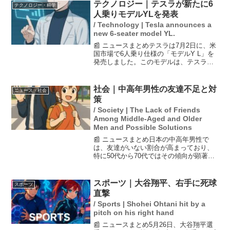
本田周二教授が指摘しています。彼は、
テクノロジー｜テスラが新たに6
テクノロジー・科学
友達を作る際には焦らず...
人乗りモデルYLを発表
/ Technology | Tesla announces a
new 6-seater model YL.
📰 ニュースまとめテスラは7月2日に、米
国市場で6人乗り仕様の「モデルY L」を
発売しました。このモデルは、テスラの
人気SUV「モデルY」のロングホイール
ベース版で、特に3列目のシートはただの
付属品ではなく、実際に遊びや移動に使
社会｜中高年男性の友達不足と対
ニュース・社会
える設計がさ...
策
/ Society | The Lack of Friends
Among Middle-Aged and Older
Men and Possible Solutions
📰 ニュースまとめ日本の中高年男性で
は、友達がいない割合が高まっており、
特に50代から70代ではその傾向が顕著で
ある。定年退職や人付き合いの減少が影
響し、孤独が健康リスクを引き起こす可
能性もある。友人が少ないことが心疾患
スポーツ｜大谷翔平、右手に死球
スポーツ
リスクを高めるという...
直撃
/ Sports | Shohei Ohtani hit by a
pitch on his right hand
📰 ニュースまとめ5月26日、大谷翔平選