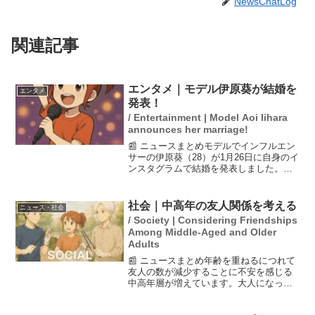
NewsChatLog
関連記事
エンタメ｜モデル伊原葵が結婚を
エンタメ
発表！
/ Entertainment | Model Aoi Iihara
announces her marriage!
📰 ニュースまとめモデルでインフルエン
サーの伊原葵（28）が1月26日に自身のイ
ンスタグラムで結婚を発表しました。彼
女の投稿には「We got married」という
メッセージが添えられ、芸能界からも多
くの祝福の声が寄せられています。ファ
社会｜中高年の友人関係を考える
ニュース・社会
ン...
/ Society | Considering Friendships
Among Middle-Aged and Older
Adults
📰 ニュースまとめ年齢を重ねるにつれて
友人の数が減少することに不安を感じる
中高年層が増えています。大人になって
からの友達作りには、長期的な関係を築
くための「根気」が重要だと心理学者の