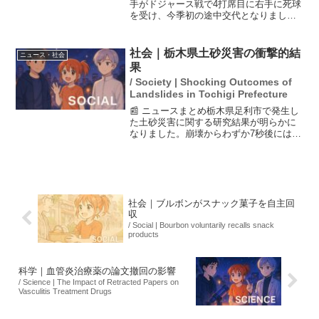
手がドジャース戦で4打席目に右手に死球
を受け、今季初の途中交代となりまし
た。試合中、彼は苦悶の表情を見せまし
たが、ベンチ裏ではスタッフに親指を立
てるしぐさを見せ、大事には至っていな
社会｜栃木県土砂災害の衝撃的結
ニュース・社会
い様子です。翌日には...
果
/ Society | Shocking Outcomes of
Landslides in Tochigi Prefecture
📰 ニュースまとめ栃木県足利市で発生し
た土砂災害に関する研究結果が明らかに
なりました。崩壊からわずか7秒後には住
宅に到達し、秒速11～12メートルの速さ
で土砂が流れたとされています。この事
件は、事前の避難の重要性を再認識させ
るもので、多くの...
社会｜ブルボンがスナック菓子を自主回
収
/ Social | Bourbon voluntarily recalls snack
products
科学｜血管炎治療薬の論文撤回の影響
/ Science | The Impact of Retracted Papers on
Vasculitis Treatment Drugs