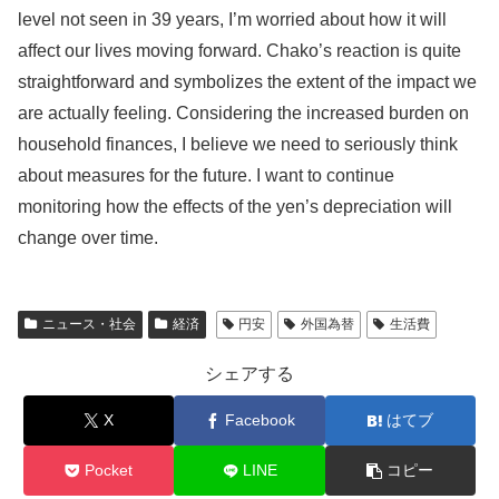
level not seen in 39 years, I’m worried about how it will
affect our lives moving forward. Chako’s reaction is quite
straightforward and symbolizes the extent of the impact we
are actually feeling. Considering the increased burden on
household finances, I believe we need to seriously think
about measures for the future. I want to continue
monitoring how the effects of the yen’s depreciation will
change over time.
ニュース・社会
経済
円安
外国為替
生活費
シェアする
X
Facebook
はてブ
Pocket
LINE
コピー