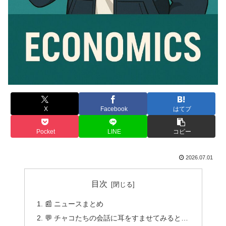
X
Facebook
はてブ
Pocket
LINE
コピー
2026.07.01
目次
📰 ニュースまとめ
💬 チャコたちの会話に耳をすませてみると…