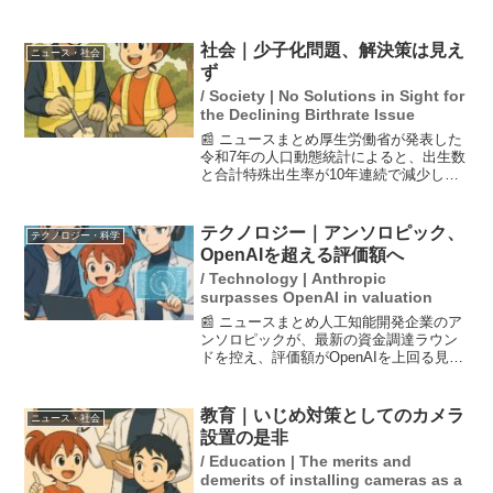
万円プラス出来高払いでサインしまし
た。昨年も大幅な減額があったため、2年
連続の減俸となります。しかし、大島選
社会｜少子化問題、解決策は見え
ニュース・社会
手は前向きな姿...
ず
/ Society | No Solutions in Sight for
the Declining Birthrate Issue
📰 ニュースまとめ厚生労働省が発表した
令和7年の人口動態統計によると、出生数
と合計特殊出生率が10年連続で減少し、
合計特殊出生率は過去最低の1.14に低下
している。政府は少子化対策を講じてい
るが、効果が見られず、依然として深刻
テクノロジー｜アンソロピック、
テクノロジー・科学
な状況が続いて...
OpenAIを超える評価額へ
/ Technology | Anthropic
surpasses OpenAI in valuation
📰 ニュースまとめ人工知能開発企業のア
ンソロピックが、最新の資金調達ラウン
ドを控え、評価額がOpenAIを上回る見込
みであることが報じられた。資金調達は
早ければ今週末にも完了するとされ、同
社は売上高が急増しており、初の四半期
教育｜いじめ対策としてのカメラ
ニュース・社会
黒字を達成する見...
設置の是非
/ Education | The merits and
demerits of installing cameras as a