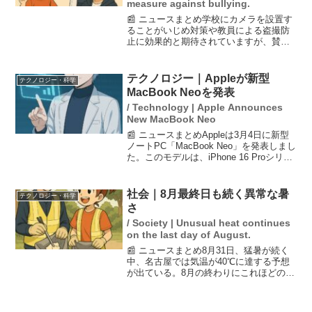
measure against bullying.
📰 ニュースまとめ学校にカメラを設置す
ることがいじめ対策や教員による盗撮防
止に効果的と期待されていますが、賛否
が分かれています。カメラの導入は、い
じめの証拠を残す手段として有用な一
方、プライバシーの侵害や監視社会の進
テクノロジー｜Appleが新型
テクノロジー・科学
行といったリスクも伴いま...
MacBook Neoを発表
/ Technology | Apple Announces
New MacBook Neo
📰 ニュースまとめAppleは3月4日に新型
ノートPC「MacBook Neo」を発表しまし
た。このモデルは、iPhone 16 Proシリー
ズにも使用されているA18 Proチップを搭
載し、256GBモデルが9万9800円、
512GBモデ...
社会｜8月最終日も続く異常な暑
テクノロジー・科学
さ
/ Society | Unusual heat continues
on the last day of August.
📰 ニュースまとめ8月31日、猛暑が続く
中、名古屋では気温が40℃に達する予想
が出ている。8月の終わりにこれほどの暑
さが続くのは異例で、特に東海や近畿地
方では危険な暑さが警告されている。30
日には三重県や静岡県、埼玉県でも40℃