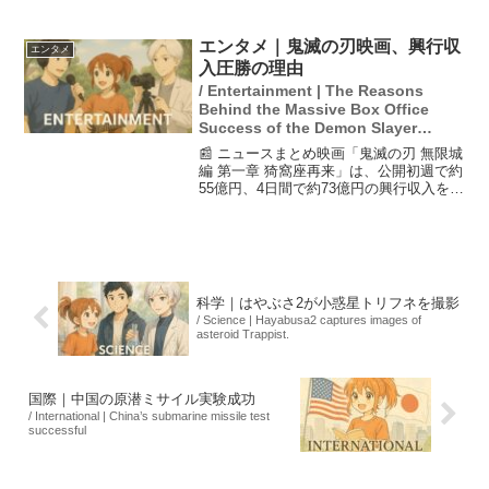
じることに喜びを表現しました。阿部
は、共演することができて「すごくうれ
しかった」と語り、興奮のあまりラスト
エンタメ｜鬼滅の刃映画、興行収
エンタメ
シーンをネタバレしそうに...
入圧勝の理由
/ Entertainment | The Reasons
Behind the Massive Box Office
Success of the Demon Slayer
Movie
📰 ニュースまとめ映画「鬼滅の刃 無限城
編 第一章 猗窩座再来」は、公開初週で約
55億円、4日間で約73億円の興行収入を記
録し、前作を上回る結果となりました。
主な要因は、圧倒的な知名度、夏休みと
連休を利用した公開タイミング、徹底し
たプロモー...
科学｜はやぶさ2が小惑星トリフネを撮影
/ Science | Hayabusa2 captures images of
asteroid Trappist.
国際｜中国の原潜ミサイル実験成功
/ International | China’s submarine missile test
successful