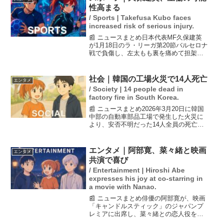
県連代表者の過半数...
性高まる
/ Sports | Takefusa Kubo faces
increased risk of serious injury.
📰 ニュースまとめ日本代表MF久保建英
が1月18日のラ・リーガ第20節バルセロナ
戦で負傷し、左太もも裏を痛めて担架で
運ばれた。試合後、ソシエダのペッレグ
リーノ・マタラッツォ新監督は、久保が
「非常に重く深刻な筋肉の損傷」を負っ
社会｜韓国の工場火災で14人死亡
エンタメ
ており、長期離脱...
/ Society | 14 people dead in
factory fire in South Korea.
📰 ニュースまとめ2026年3月20日に韓国
中部の自動車部品工場で発生した火災に
より、安否不明だった14人全員の死亡が
確認されました。この火災では59人が負
傷し、消火活動に当たった消防隊員も現
場で奮闘しました。事故の原因や詳細な
エンタメ｜阿部寛、菜々緒と映画
エンタメ
状況について...
共演で喜び
/ Entertainment | Hiroshi Abe
expresses his joy at co-starring in
a movie with Nanao.
📰 ニュースまとめ俳優の阿部寛が、映画
「キャンドルスティック」のジャパンプ
レミアに出席し、菜々緒との恋人役を演