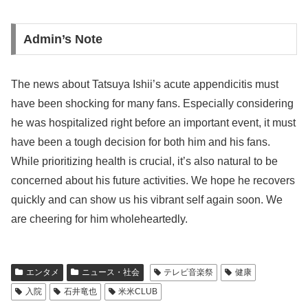
Admin’s Note
The news about Tatsuya Ishii’s acute appendicitis must
have been shocking for many fans. Especially considering
he was hospitalized right before an important event, it must
have been a tough decision for both him and his fans.
While prioritizing health is crucial, it’s also natural to be
concerned about his future activities. We hope he recovers
quickly and can show us his vibrant self again soon. We
are cheering for him wholeheartedly.
エンタメ
ニュース・社会
テレビ音楽祭
健康
入院
石井竜也
米米CLUB