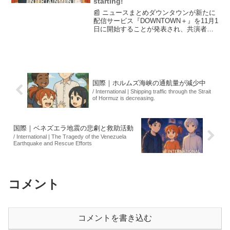
starting!
📰 ニュースまとめダウンタウンが新たに
配信サービス『DOWNTOWN＋』を11月1
日に開始することが発表され、共演者と
して小峠英二が助教授役に決定しまし
た。この新番組では、松本人志が生配信
を行い、視聴者に新しい笑いを提供する
ことが期待されて...
国際｜ホルムズ海峡の通航量が減少中
/ International | Shipping traffic through the Strait
of Hormuz is decreasing.
国際｜ベネズエラ地震の悲劇と救助活動
/ International | The Tragedy of the Venezuela
Earthquake and Rescue Efforts
コメント
コメントを書き込む