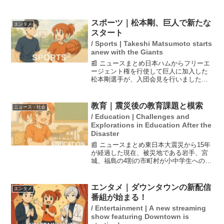
ホーム上での出店としては全国初となり
ます。新店舗は、パネル注文システムと
完全キャッシュレス決済を導入してお
スポーツ｜松本剛、巨人で新たな
エンタメ
り、利用者はスムーズに...
スタート
/ Sports | Takeshi Matsumoto starts
anew with the Giants
📰 ニュースまとめ日本ハムからフリーエ
ージェント権を行使して巨人に加入した
松本剛選手が、入団会見を行いました。
彼は打率.188と低迷しているものの、巨
人からのオファーに心を動かされたと語
っています。会見ではオレンジネクタイ
教育｜震災後の教育課題と模索
ニュース・社会
を着用し、背番号は...
/ Education | Challenges and
Explorations in Education After the
Disaster
📰 ニュースまとめ東日本大震災から15年
が経過した現在、被災地である岩手、宮
城、福島の4割の市町村が小中学生への防
災教育に課題を感じていることが、最近
の調査で明らかになりました。震災後に
生まれた世代に対する教育プログラムの
エンタメ｜ダウンタウンの新配信
エンタメ
充実や教員の研修が...
番組が始まる！
/ Entertainment | A new streaming
show featuring Downtown is