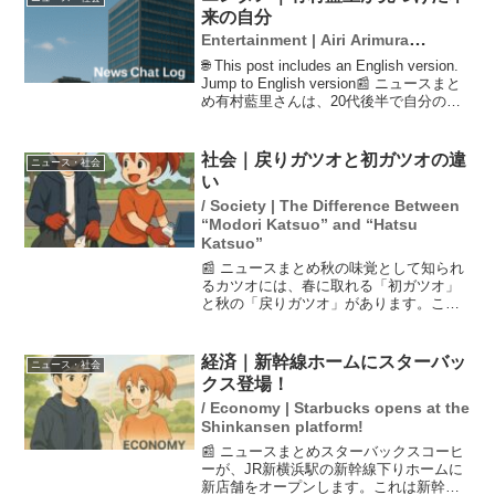
来の自分
Entertainment | Airi Arimura
Discovers Her True Self
🌐 This post includes an English version.
Jump to English version📰 ニュースまと
め有村藍里さんは、20代後半で自分の新
たな一面を発見し、整形手術を経て本名
での活動に転向しました...
社会｜戻りガツオと初ガツオの違
ニュース・社会
い
/ Society | The Difference Between
“Modori Katsuo” and “Hatsu
Katsuo”
📰 ニュースまとめ秋の味覚として知られ
るカツオには、春に取れる「初ガツオ」
と秋の「戻りガツオ」があります。この
二つのカツオは脂質量に大きな差があ
り、戻りガツオの方が脂質が12倍も多い
ことが明らかになっています。栄養士の
経済｜新幹線ホームにスターバッ
ニュース・社会
和漢歩実さんによると、...
クス登場！
/ Economy | Starbucks opens at the
Shinkansen platform!
📰 ニュースまとめスターバックスコーヒ
ーが、JR新横浜駅の新幹線下りホームに
新店舗をオープンします。これは新幹線