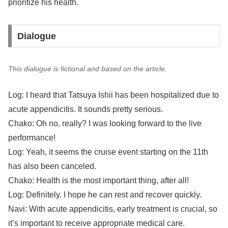
prioritize his health.
Dialogue
This dialogue is fictional and based on the article.
Log: I heard that Tatsuya Ishii has been hospitalized due to
acute appendicitis. It sounds pretty serious.
Chako: Oh no, really? I was looking forward to the live
performance!
Log: Yeah, it seems the cruise event starting on the 11th
has also been canceled.
Chako: Health is the most important thing, after all!
Log: Definitely. I hope he can rest and recover quickly.
Navi: With acute appendicitis, early treatment is crucial, so
it’s important to receive appropriate medical care.