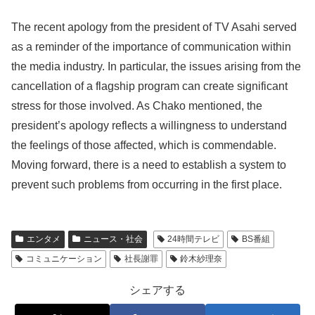
The recent apology from the president of TV Asahi served
as a reminder of the importance of communication within
the media industry. In particular, the issues arising from the
cancellation of a flagship program can create significant
stress for those involved. As Chako mentioned, the
president’s apology reflects a willingness to understand
the feelings of those affected, which is commendable.
Moving forward, there is a need to establish a system to
prevent such problems from occurring in the first place.
エンタメ
ニュース・社会
24時間テレビ
BS番組
コミュニケーション
社長謝罪
鈴木紗理奈
シェアする