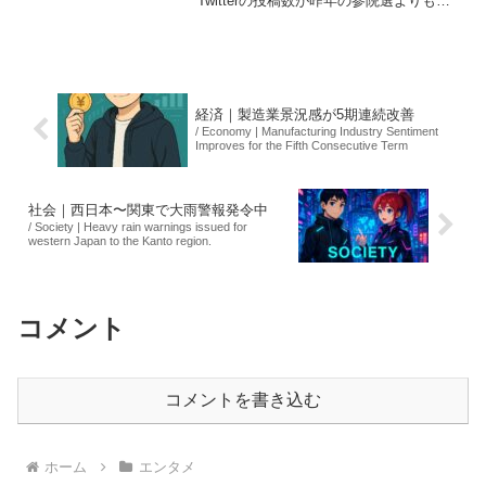
Twitterの投稿数が昨年の参院選よりも増
加しています。選挙に関連する発言の中
で注目を集めた内容として、消費税12％
の提案や経済政策が挙げられます。ま
た、自民党...
経済｜製造業景況感が5期連続改善
/ Economy | Manufacturing Industry Sentiment
Improves for the Fifth Consecutive Term
社会｜西日本〜関東で大雨警報発令中
/ Society | Heavy rain warnings issued for
western Japan to the Kanto region.
コメント
コメントを書き込む
ホーム
エンタメ