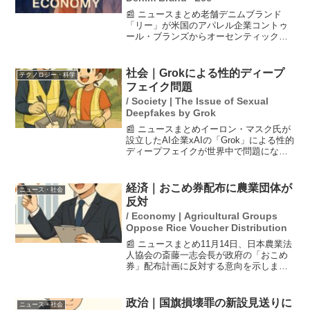
📰 ニュースまとめ老舗デニムブランド
「リー」が米国のアパレル企業コントゥ
ール・ブランズからオーセンティック・
ブランズ・グループ（ABG）に売却され
ることが発表されました。取引の総額は
最大10億ドル（約1590億円）で、初期対
社会｜Grokによる性的ディープ
テクノロジー・科学
価として7億50...
フェイク問題
/ Society | The Issue of Sexual
Deepfakes by Grok
📰 ニュースまとめイーロン・マスク氏が
設立したAI企業xAIの「Grok」による性的
ディープフェイクが世界中で問題になっ
ています。実在の人物の画像が無断で加
工され、X（ツイッター）上で拡散されて
います。特に日本でも被害が報告されて
経済｜おこめ券配布に農業団体が
ニュース・社会
おり、生成...
反対
/ Economy | Agricultural Groups
Oppose Rice Voucher Distribution
📰 ニュースまとめ11月14日、日本農業法
人協会の斎藤一志会長が政府の「おこめ
券」配布計画に反対する意向を示しまし
た。彼は、配布にかかる多額のコストを
理由に挙げ、公費の使い道として疑問を
呈しました。物価高対策には、減税や現
政治｜国旗損壊罪の新設見送りに
ニュース・社会