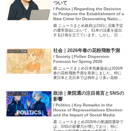
金給付の方が効率的...
ついて
/ Politics | Regarding the Decision
to Postpone the Establishment of a
New Crime for Desecrating National
Flags
📰 ニュースまとめ政府は23日に召集予定
の通常国会において、61本の法案を提出
する計画を立てています。しかし、日本
国国章損壊罪、つまり国旗損壊罪を新設
する刑法改正案は、この法案リストに含
まれませんでした。この決定は、国旗の
社会｜2026年春の花粉飛散予測
ニュース・社会
保護に関する議論や...
/ Society | Pollen Dispersion
Forecast for Spring 2026
📰 ニュースまとめ日本気象協会は2026年
春の花粉飛散予測を発表しました。特に
東日本と北日本では例年より多い花粉が
飛散する見込みで、北海道では例年の2.5
倍に達する予想です。一方、西日本では
概ね例年並みとのことです。この予測は
政治｜衆院選の注目発言とSNSの
ニュース・社会
前シーズンの飛...
影響
/ Politics | Key Remarks in the
House of Representatives Election
and the Impact of Social Media
📰 ニュースまとめ2026年の衆議院選挙で
は、SNSの影響力が増しており、特に