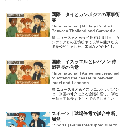
国際｜タイとカンボジアの軍事衝
国際ビジネス
突
/ International | Military Conflict
Between Thailand and Cambodia
📰 ニュースまとめタイ政府は8月1日、カ
ンボジアとの国境紛争で攻撃を受けた現
場を公開しました。米国などが仲介した
停戦は7月29日に発効したものの、双方の
批判は続き、現地では緊張感が漂ってい
ます。遺族たちは焼けた店舗の前で静か
国際｜イスラエルとレバノン 停
国際ビジネス
に訴えを行い、国...
戦延長の合意
/ International | Agreement reached
to extend the ceasefire between
Israel and Lebanon.
📰 ニュースまとめイスラエルとレバノン
は、米国の仲介による協議を経て、停戦
を45日間延長することで合意しました。
この合意は、今後の追加会合の開催にも
つながることが期待されています。停戦
の延長は、イスラエルとヒズボラ間の戦
スポーツ｜球場停電で試合中断、
スポーツ
闘が続く中での重要な...
騒然
/ Sports | Game interrupted due to