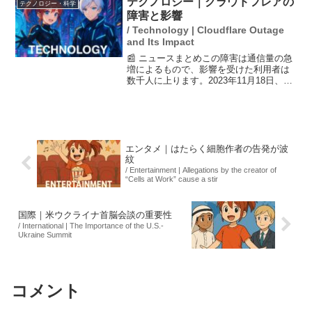
テクノロジー｜クラウドフレアの
テクノロジー・科学
件性の有無について調...
障害と影響
/ Technology | Cloudflare Outage
and Its Impact
📰 ニュースまとめこの障害は通信量の急
増によるもので、影響を受けた利用者は
数千人に上ります。2023年11月18日、米
ウェブセキュリティ企業クラウドフレア
でサービス障害が発生し、Xやチャット
GPTなどの主要なプラットフォームへの
アクセスが一...
エンタメ｜はたらく細胞作者の告発が波
紋
/ Entertainment | Allegations by the creator of
“Cells at Work” cause a stir
国際｜米ウクライナ首脳会談の重要性
/ International | The Importance of the U.S.-
Ukraine Summit
コメント