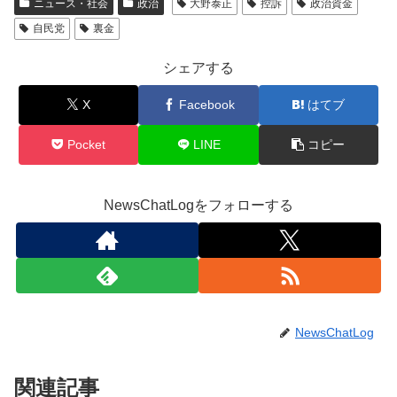
ニュース・社会
政治
大野泰正
控訴
政治資金
自民党
裏金
シェアする
X
Facebook
はてブ
Pocket
LINE
コピー
NewsChatLogをフォローする
NewsChatLog
関連記事