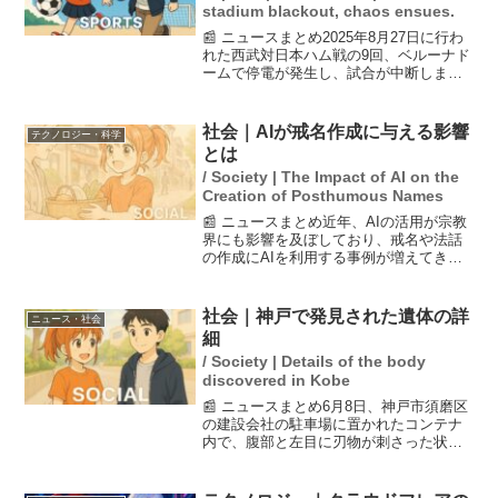
stadium blackout, chaos ensues.
📰 ニュースまとめ2025年8月27日に行わ
れた西武対日本ハム戦の9回、ベルーナド
ームで停電が発生し、試合が中断しまし
た。停電によりビジョンの映像やトイレ
の電気が消え、観客は騒然となりまし
た。試合後のイベントやヒーローインタ
社会｜AIが戒名作成に与える影響
テクノロジー・科学
ビューも中止とな...
とは
/ Society | The Impact of AI on the
Creation of Posthumous Names
📰 ニュースまとめ近年、AIの活用が宗教
界にも影響を及ぼしており、戒名や法話
の作成にAIを利用する事例が増えてきて
います。特に高齢化に伴う葬儀の小規模
化や価値観の変化が進む中で、AIの導入
は『お寺の本質』を問い直す機会ともな
社会｜神戸で発見された遺体の詳
ニュース・社会
っています。住職...
細
/ Society | Details of the body
discovered in Kobe
📰 ニュースまとめ6月8日、神戸市須磨区
の建設会社の駐車場に置かれたコンテナ
内で、腹部と左目に刃物が刺さった状態
の男性の遺体が発見された。従業員が見
つけて警察に通報。搬送先の病院で死亡
が確認され、兵庫県警は身元や死因、事