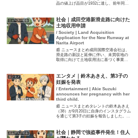
品の値上げ品目が1932に達し、前年同月
比で約3倍の増加となった。平均値上げ率
は14％で、調味料などの価格が特に上昇
している。これは、米の高騰などが影響
社会｜成田空港新滑走路に向けた
ニュース・社会
しており、...
土地収用申請
/ Society | Land Acquisition
Application for the New Runway at
Narita Airport
📰 ニュースまとめ成田国際空港会社は、
滑走路の新設と延伸に伴い、未買収地の
取得に向けて土地収用法に基づく事業認
定を国土交通相に申請することを決定し
ました。これは、長年タブー視されてき
た「成田闘争」を経ての57年ぶりの動き
エンタメ｜鈴木あきえ、第3子の
エンタメ
であり、国、千葉県、...
妊娠を発表
/ Entertainment | Akie Suzuki
announces her pregnancy with her
third child.
📰 ニュースまとめタレントの鈴木あきえ
（38）が9月20日に自身のインスタグラム
を通じて第3子の妊娠を報告しました。彼
女は妊娠出産の過程が「奇跡の連続」で
あることを強調し、過去の稽留流産につ
いても告白しました。鈴木は「王様のブ
社会｜静岡で強盗事件発生！住人
ニュース・社会
ランチ」の元リ...