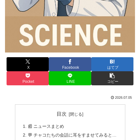
X
Facebook
はてブ
Pocket
LINE
コピー
2026.07.05
目次
📰 ニュースまとめ
💬 チャコたちの会話に耳をすませてみると…