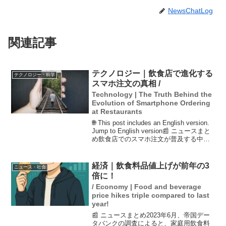
NewsChatLog
関連記事
テクノロジー｜飲食店で進化する
テクノロジー・科学
スマホ注文の真相 /
Technology | The Truth Behind the
Evolution of Smartphone Ordering
at Restaurants
🌐 This post includes an English version.
Jump to English version📰 ニュースまと
め飲食店でのスマホ注文が普及する中、
SNSでは「不便」との声も上がってい
る。しかし、専門家による...
経済｜飲食料品値上げが前年の3
ニュース・社会
倍に！
/ Economy | Food and beverage
price hikes triple compared to last
year!
📰 ニュースまとめ2023年6月、帝国デー
タバンクの調査によると、家庭用飲食料