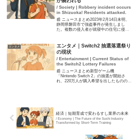
が襲われる
/ Society | Robbery incident occurs
in Shizuoka! Residents attacked.
📰 ニュースまとめ2023年2月14日未明、
静岡県磐田市で強盗事件が発生しまし
た。複数の侵入者が就寝中の住宅に侵入
し、住人を棒状の凶器で殴った後に逃走
したとのことです。この事件は地域住民
に大きな衝撃を与えており、「こんな田
エンタメ｜Switch2 抽選落選祭り
エンタメ
舎で起こるなんて」...
の現状
/ Entertainment | Current Status of
the Switch2 Lottery Failures
📰 ニュースまとめ新型ゲーム機
「Nintendo Switch 2」の抽選が開始さ
れ、220万人が購入希望を出したものの、
落選者が続出しています。3回目の抽選結
果が発表されると、SNSでは「落選祭
り」が話題に。特に声優の中村悠一さん
の名前が...
経済｜短期育成で変わるすし業界の未来
/ Economy | The Future of the Sushi Industry
Transformed by Short-Term Training