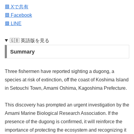
🟦 Xで共有
🟦 Facebook
🟩 LINE
🇬🇧 英語版を見る
Summary
Three fishermen have reported sighting a dugong, a
species at risk of extinction, off the coast of Koshima Island
in Setouchi Town, Amami Oshima, Kagoshima Prefecture.
This discovery has prompted an urgent investigation by the
Amami Marine Biological Research Association. If the
presence of the dugong is confirmed, it will reinforce the
importance of protecting the ecosystem and recognizing it