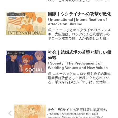
では、追い抜き時に車と自転車の間に
「少なくとも1メートル」の間隔を保つこ
とが義務付けられます。特に狭い道で
国際｜ウクライナへの攻撃が激化
ニュース・社会
は、車の速度を時速2...
/ International | Intensification of
Attacks on Ukraine
📰 ニュースまとめウクライナのゼレンス
キー大統領は、ロシアによる鉄道駅への
ドローン攻撃で数十人が負傷したと報告
し、これをテロ行為として非難しまし
た。攻撃は北東部スーミ州で発生し、ウ
クライナ各地の鉄道インフラが連日狙わ
社会｜結婚式場の苦境と新しい価
ニュース・社会
れています。また、ロシア...
値観
/ Society | The Predicament of
Wedding Venues and New Values
📰 ニュースまとめコロナ禍を経て結婚式
場業界は依然として苦境に立たされてい
る。挙式を行わない「ナシ婚」の増加や
「フォト婚」など新しい価値観の変化が
影響し、市場は以前の80%までしか回復
していない。2024年には結婚式を挙げる
カップルが全体の...
社会｜ECサイトの不正対策に協定締結
/ “Society | Agreement Signed for Fraud
Prevention Measures in E-commerce Sites”