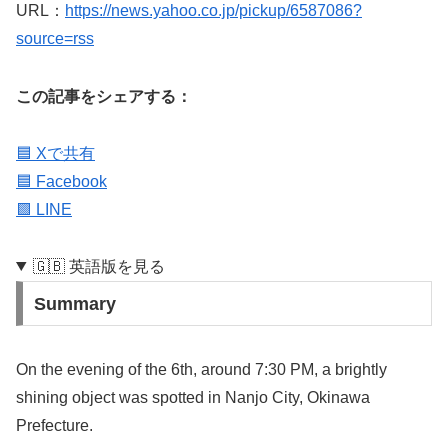
URL：
https://news.yahoo.co.jp/pickup/6587086?
source=rss
この記事をシェアする：
🟦 Xで共有
🟦 Facebook
🟩 LINE
🇬🇧 英語版を見る
Summary
On the evening of the 6th, around 7:30 PM, a brightly
shining object was spotted in Nanjo City, Okinawa
Prefecture.