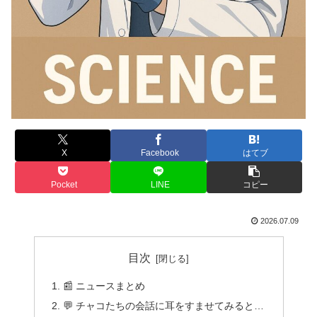
X
Facebook
はてブ
Pocket
LINE
コピー
2026.07.09
目次
📰 ニュースまとめ
💬 チャコたちの会話に耳をすませてみると…