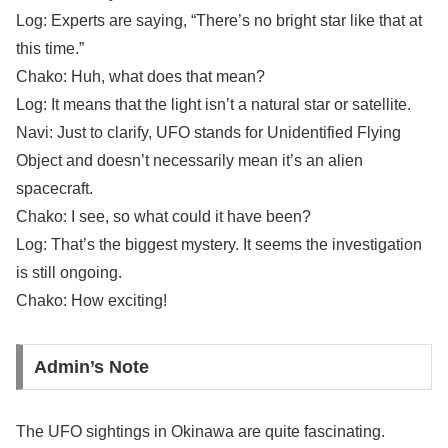
Log: Experts are saying, “There’s no bright star like that at
this time.”
Chako: Huh, what does that mean?
Log: It means that the light isn’t a natural star or satellite.
Navi: Just to clarify, UFO stands for Unidentified Flying
Object and doesn’t necessarily mean it’s an alien
spacecraft.
Chako: I see, so what could it have been?
Log: That’s the biggest mystery. It seems the investigation
is still ongoing.
Chako: How exciting!
Admin’s Note
The UFO sightings in Okinawa are quite fascinating.