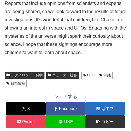
Reports that include opinions from scientists and experts
are being shared, so we look forward to the results of future
investigations. It’s wonderful that children, like Chako, are
showing an interest in space and UFOs. Engaging with the
mysteries of the universe might spark their curiosity about
science. I hope that these sightings encourage more
children to want to learn about space.
テクノロジー・科学
ニュース・社会
UFO
沖縄
目撃情報
シェアする
X
Facebook
はてブ
Pocket
LINE
コピー