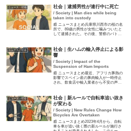
を持っていますが、アルビノはメラニン
が欠乏しているため、白い体色をしてい
社会｜逮捕男性が連行中に死亡
ニュース・社会
ます。この珍しいシマリ...
/ Society | Man dies while being
taken into custody
📰 ニュースまとめ兵庫県川西市の桜の名
所で、89歳の男性が女性に噛みついたと
して逮捕された。その後、警察のパトカ
ーでの連行中に容態が急変し、病院に搬
送されたが約1時間半後に死亡した。警察
は不手際はなかったと主張しているが、
社会｜生ハムの輸入停止による影
ニュース・社会
事件の詳細や司法解...
響
/ Society | Impact of the
Suspension of Ham Imports
📰 ニュースまとめ最近、アフリカ豚熱の
影響でスペイン産の豚肉輸入が一時停止
され、飲食店や輸入業者から不安の声が
広がっています。スペイン産は輸入の約7
割を占めており、イタリア産の禁輸が続
いている状況で、今後の生ハムの価格高
社会｜新ルールで自転車追い抜き
ニュース・社会
騰が懸念されています...
が変わる
/ Society | New Rules Change How
Bicycles Are Overtaken
📰 ニュースまとめ2023年4月から、自転
車を車が追い抜く際の新ルールが施行さ
れることが発表されました。このルール