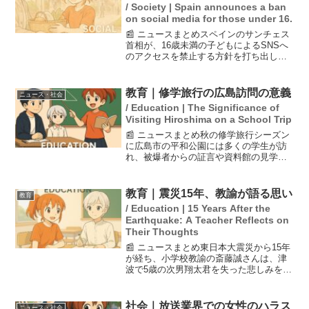
/ Society | Spain announces a ban
on social media for those under 16.
📰 ニュースまとめスペインのサンチェス
首相が、16歳未満の子どもによるSNSへ
のアクセスを禁止する方針を打ち出しま
した。この新たな規制には、SNSプラッ
トフォームに年齢確認システムの導入が
義務付けられることも含まれています。
教育｜修学旅行の広島訪問の意義
ニュース・社会
これにより、子ど...
/ Education | The Significance of
Visiting Hiroshima on a School Trip
📰 ニュースまとめ秋の修学旅行シーズン
に広島市の平和公園には多くの学生が訪
れ、被爆者からの証言や資料館の見学を
行う様子が見られる。これは、被爆教
師・江口保さんが築いた「ヒロシマ修学
旅行」の理念に基づいている。江口さん
教育｜震災15年、教諭が語る思い
教育
は長崎で被爆し、重傷を負...
/ Education | 15 Years After the
Earthquake: A Teacher Reflects on
Their Thoughts
📰 ニュースまとめ東日本大震災から15年
が経ち、小学校教諭の斎藤誠さんは、津
波で5歳の次男翔太君を失った悲しみを語
ります。翔太君が生きていれば20歳にな
っていたことを思い出し、亡き息子を教
え子の姿に重ねる斎藤さん。震災の記憶
社会｜放送業界での女性のハラス
ニュース・社会