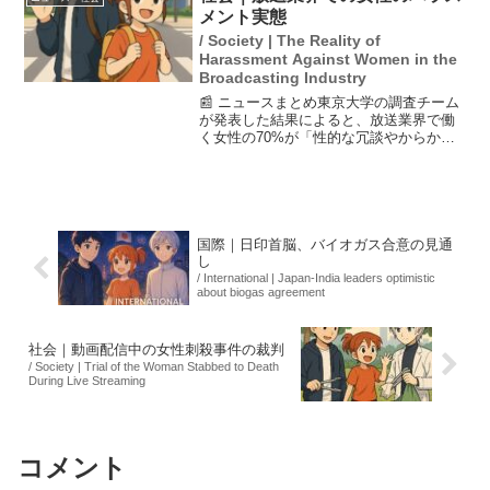
を風化させないた...
メント実態
/ Society | The Reality of
Harassment Against Women in the
Broadcasting Industry
📰 ニュースまとめ東京大学の調査チーム
が発表した結果によると、放送業界で働
く女性の70%が「性的な冗談やからか
い」を受けた経験があることがわかっ
た。また、約40%の女性が「性的な関係
の誘い」を受けたと回答しており、業界
内でのハラスメントに対...
国際｜日印首脳、バイオガス合意の見通
し
/ International | Japan-India leaders optimistic
about biogas agreement
社会｜動画配信中の女性刺殺事件の裁判
/ Society | Trial of the Woman Stabbed to Death
During Live Streaming
コメント