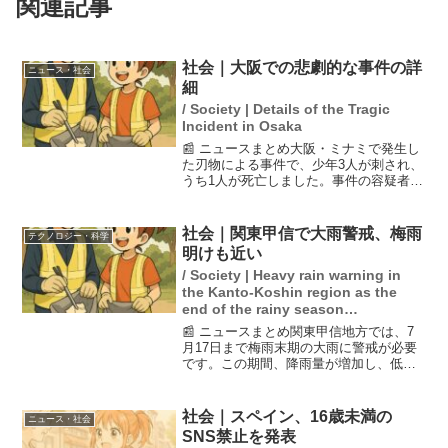
関連記事
社会｜大阪での悲劇的な事件の詳
ニュース・社会
細
/ Society | Details of the Tragic
Incident in Osaka
📰 ニュースまとめ大阪・ミナミで発生し
た刃物による事件で、少年3人が刺され、
うち1人が死亡しました。事件の容疑者で
ある21歳の無職、岩崎龍我が逮捕され、
殺人の疑いがかけられています。彼は
「初めは威嚇するつもりだったが、向か
社会｜関東甲信で大雨警戒、梅雨
テクノロジー・科学
ってきたので刺した...
明けも近い
/ Society | Heavy rain warning in
the Kanto-Koshin region as the
end of the rainy season
approaches.
📰 ニュースまとめ関東甲信地方では、7
月17日まで梅雨末期の大雨に警戒が必要
です。この期間、降雨量が増加し、低地
や地下施設への浸水、河川の増水や氾
濫、土砂災害の危険が高まります。梅雨
明けは18日頃と予想されており、その後
社会｜スペイン、16歳未満の
ニュース・社会
は晴天が続く見込みで...
SNS禁止を発表