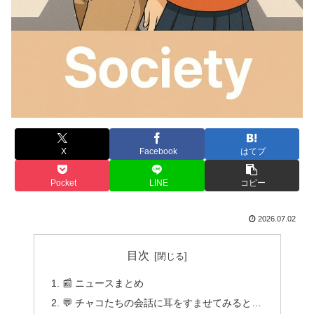
X
Facebook
はてブ
Pocket
LINE
コピー
2026.07.02
目次
📰 ニュースまとめ
💬 チャコたちの会話に耳をすませてみると…