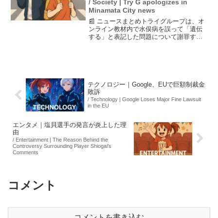
/ Society | Try G apologizes in
Minamata City news
📰 ニュースまとめトライグループは、オ
ンライン教材内で水俣病を誤って「遺伝
する」と表記した問題について謝罪する
ため、熊本県水俣市を訪れた。25日、高
岡利治市長と面会し、問題の重大性を認
識し、誤解を招いたことに対する謝罪を
行った。教育における...
テクノロジー｜Google、EUで巨額制裁金
敗訴
/ Technology | Google Loses Major Fine Lawsuit
in the EU
エンタメ｜塩貝選手の発言が炎上した理
由
/ Entertainment | The Reason Behind the
Controversy Surrounding Player Shiogai’s
Comments
コメント
コメントを書き込む