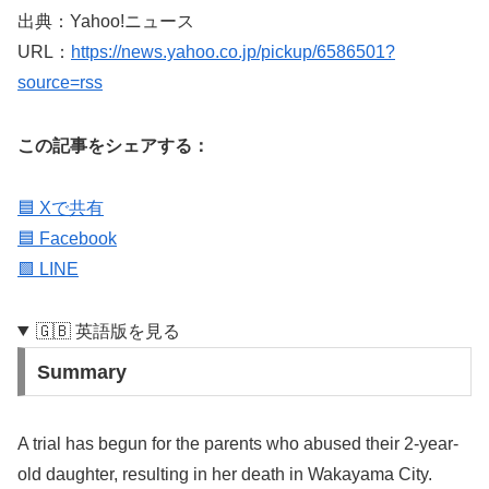
出典：Yahoo!ニュース
URL：
https://news.yahoo.co.jp/pickup/6586501?
source=rss
この記事をシェアする：
🟦 Xで共有
🟦 Facebook
🟩 LINE
🇬🇧 英語版を見る
Summary
A trial has begun for the parents who abused their 2-year-
old daughter, resulting in her death in Wakayama City.