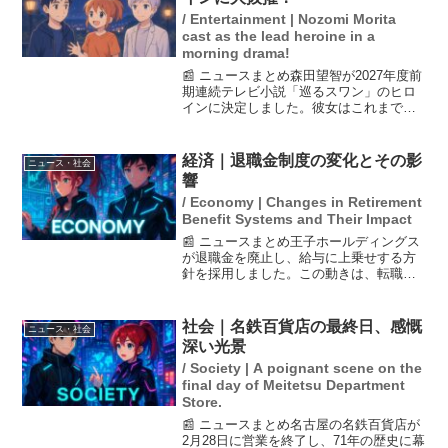
/ Entertainment | Nozomi Morita
cast as the lead heroine in a
morning drama!
📰 ニュースまとめ森田望智が2027年度前
期連続テレビ小説「巡るスワン」のヒロ
インに決定しました。彼女はこれまでオ
ーディションでの落選が続いていました
が、今回のオファーに感激し、会見では
喜びと共に意気込みを語りました。会見
経済｜退職金制度の変化とその影
ニュース・社会
には脚本を手掛ける...
響
/ Economy | Changes in Retirement
Benefit Systems and Their Impact
📰 ニュースまとめ王子ホールディングス
が退職金を廃止し、給与に上乗せする方
針を採用しました。この動きは、転職が
容易な都市部と比べ、選択肢が限られる
地方の労働者にとって自己責任の意識を
促すものとされています。また、退職金
社会｜名鉄百貨店の最終日、感慨
ニュース・社会
制度の廃止が優秀な人材...
深い光景
/ Society | A poignant scene on the
final day of Meitetsu Department
Store.
📰 ニュースまとめ名古屋の名鉄百貨店が
2月28日に営業を終了し、71年の歴史に幕