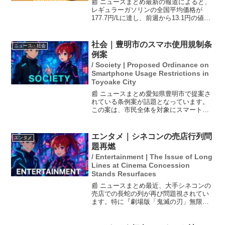
📰 ニュースまとめ最新の報道によると、
レギュラーガソリンの全国平均価格が
177.7円/Lに達し、前週から13.1円の値下
がりを記録しました。この値下がりは6週
間ぶりであり、政府が元売り各社に対し
て補助金を支給したことが影響している
社会｜豊明市のスマホ使用規制条
ニュース・社会
とされてい...
例案
/ Society | Proposed Ordinance on
Smartphone Usage Restrictions in
Toyoake City
📰 ニュースまとめ愛知県豊明市で提案さ
れている条例案が話題となっています。
この案は、市民全体を対象にスマートフ
ォンやタブレットの使用を1日2時間以内
に制限する内容です。過去にも公的機関
が電子機器の利用制限を試みてきました
エンタメ｜シネコンの売店行列問
エンタメ
が、青少年の視力や学...
題再燃
/ Entertainment | The Issue of Long
Lines at Cinema Concession
Stands Resurfaces
📰 ニュースまとめ最近、大手シネコンの
売店での長蛇の列が再び問題視されてい
ます。特に『劇場版「鬼滅の刃」無限城
編』の公開以降、観客が飲食物を持ち込
めない中、売店での待ち時間が1時間以上