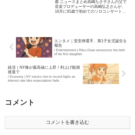
📰 ニュースまとめ高嶋ちさ子さんの父で
音楽プロデューサーの高嶋弘之さんが、
10月に91歳で初めてのソロコンサートを
開催します。一般の方が一人で歌うとい
うユニークな企画にも関わらず、チケッ
トは発売から10日で完売。高嶋さんは講
演やテレビ出演、...
エンタメ｜堂安律選手、第1子女児誕生を
報告
/ Entertainment | Ritsu Doan announces the birth
of his first daughter.
経済｜NY株が最高値に上昇！利上げ観測
後退で
/ Economy | NY stocks rise to record highs as
interest rate hike expectations fade.
コメント
コメントを書き込む