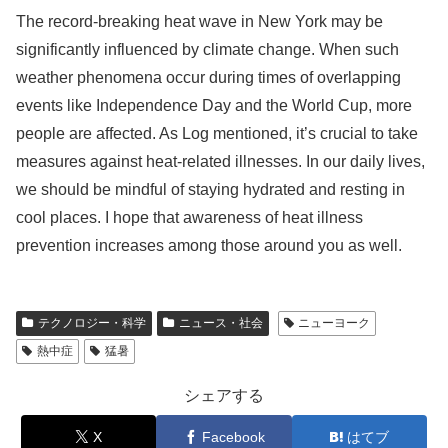
The record-breaking heat wave in New York may be
significantly influenced by climate change. When such
weather phenomena occur during times of overlapping
events like Independence Day and the World Cup, more
people are affected. As Log mentioned, it’s crucial to take
measures against heat-related illnesses. In our daily lives,
we should be mindful of staying hydrated and resting in
cool places. I hope that awareness of heat illness
prevention increases among those around you as well.
テクノロジー・科学
ニュース・社会
ニューヨーク
熱中症
猛暑
シェアする
X
Facebook
はてブ