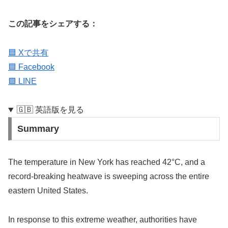
この記事をシェアする：
🟦 Xで共有
🟦 Facebook
🟩 LINE
🇬🇧 英語版を見る
Summary
The temperature in New York has reached 42°C, and a
record-breaking heatwave is sweeping across the entire
eastern United States.
In response to this extreme weather, authorities have