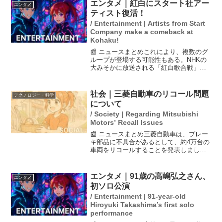
になることもあり、本編に間に合わない
エンタメ｜紅白にスタート社アー
エンタメ
人も出ています。SN...
ティスト復活！
/ Entertainment | Artists from Start
Company make a comeback at
Kohaku!
📰 ニュースまとめこれにより、複数のグ
ループが登場する可能性もある。NHKの
大みそかに放送される「紅白歌合戦」
に、3年ぶりにSTARTO
ENTERTAINMENT（スタート社）所属の
アーティストが出場する方向で調整が進
社会｜三菱自動車のリコール問題
テクノロジー・科学
んでいることが明らか...
について
/ Society | Regarding Mitsubishi
Motors’ Recall Issues
📰 ニュースまとめ三菱自動車は、ブレー
キ部品に不具合があるとして、約4万台の
車両をリコールすることを発表しまし
た。対象となるのは「eKクロスEV」と、
日産が供給する軽EV「サクラ」の2車種
で、2022年5月から2023年3月までに製造
エンタメ｜91歳の高嶋弘之さん、
エンタメ
された...
初ソロ公演
/ Entertainment | 91-year-old
Hiroyuki Takashima’s first solo
performance