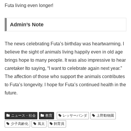
Futa living even longer!
Admin’s Note
The news celebrating Futa’s birthday was heartwarming. I
believe the sight of animals living happily even in old age
brings hope to many people. It was also impressive to hear
caretaker Ito saying, “I want to celebrate again next year.”
The affection of those who support the animals contributes
to Futa’s longevity. I hope for Futa’s continued health in the
future.
ニュース・社会
教育
レッサーパンダ
上野動物園
少子高齢化
風太
飼育員