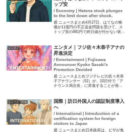
ップ安
/ Economy | Hatena stock plunges
to the limit down after shock.
📰 ニュースまとめ4月27日、はてなの株
価が11億円の不正送金問題を受けて、ス
トップ安の881円で終日値が付かない状況
が続いた。この影響で、投資家の売りが
殺到し、同社の信頼性に対する懸念が広
がっている。前週末の発表で明らかにな
エンタメ｜フジ佐々木恭子アナの
エンタメ
ったこの資金流...
昇進決定
/ Entertainment | Fujisawa
Announcer Kyoko Sasaki’s
Promotion Decided
📰 ニュースまとめフジテレビの佐々木恭
子アナウンサー（52）が、10日付で「ア
ナウンス局次長」に昇進することが発表
されました。これにより、現在の「編成
総局編成局アナウンス室部長」から「コ
ーポレート本部アナウンス局次長」へと
国際｜訪日外国人の認証制度導入
ニュース・社会
異動します。後任の...
へ
/ International | Introduction of a
certification system for foreign
visitors to Japan
📰 ニュースまとめ日本政府は、ビザが免