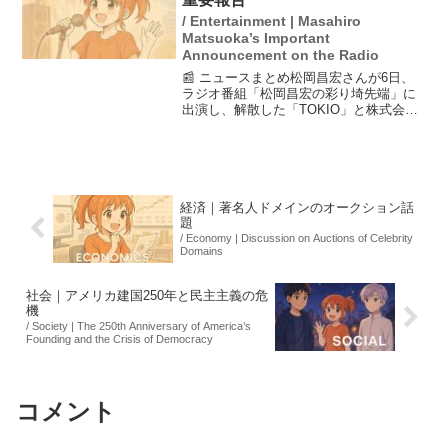
/ Entertainment | Masahiro
Matsuoka’s Important
Announcement on the Radio
📰 ニュースまとめ松岡昌宏さんが6日、
ラジオ番組「松岡昌宏の彩り埼先端」に
出演し、解散した「TOKIO」と株式会社
TOKIOの廃業を報告しました。番組内で
はヒット曲「宙船」の歌詞に助けられた
思いも語り、ラジオならではの親密さや
心の奥底に響く...
経済｜著名人ドメインのオークション話
題
/ Economy | Discussion on Auctions of Celebrity
Domains
社会｜アメリカ建国250年と民主主義の危
機
/ Society | The 250th Anniversary of America’s
Founding and the Crisis of Democracy
コメント