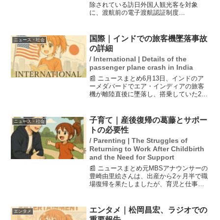
除されている訪日外国人観光客を対象
に、渡航前の電子渡航認証制度
「JESTA」を導入することを閣議決定し
ました。この制度は、オンラインで入国
に関する情報を入力させ、事前に不法滞
国際｜インドでの旅客機墜落事故
ニュース・社会
在の可能性をチェックすること...
の詳細
/ International | Details of the
passenger plane crash in India
📰 ニュースまとめ6月13日、インドのア
ーメダバードでエア・インディアの旅客
機が離陸直後に墜落し、搭乗していた241
人のほとんどが死亡しました。地上の医
大宿舎にも激突し、巻き添えになった
人々を含めると死者数は260人を超える可
子育て｜産後復帰の葛藤とサポー
ニュース・社会
能性があります...
トの必要性
/ Parenting | The Struggles of
Returning to Work After Childbirth
and the Need for Support
📰 ニュースまとめ元MBSアナウンサーの
豊崎由里絵さんは、出産から2ヶ月半で職
場復帰を果たしましたが、育児と仕事の
両立に苦しむ現実に直面しました。仕事
が楽しい時期に妊娠した彼女は、育児と
仕事のどちらにも全力を尽くせない自分
エンタメ｜松岡昌宏、ラジオでの
エンタメ
に葛藤を抱えていま...
重要報告