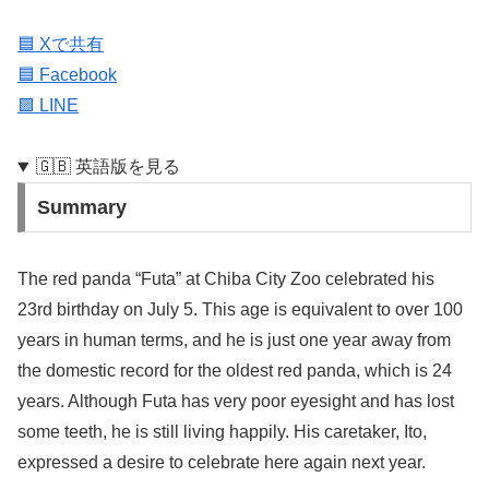
🟦 Xで共有
🟦 Facebook
🟩 LINE
🇬🇧 英語版を見る
Summary
The red panda “Futa” at Chiba City Zoo celebrated his
23rd birthday on July 5. This age is equivalent to over 100
years in human terms, and he is just one year away from
the domestic record for the oldest red panda, which is 24
years. Although Futa has very poor eyesight and has lost
some teeth, he is still living happily. His caretaker, Ito,
expressed a desire to celebrate here again next year.