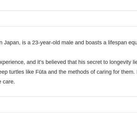
in Japan, is a 23-year-old male and boasts a lifespan eq
perience, and it’s believed that his secret to longevity l
 keep turtles like Fūta and the methods of caring for the
e care.