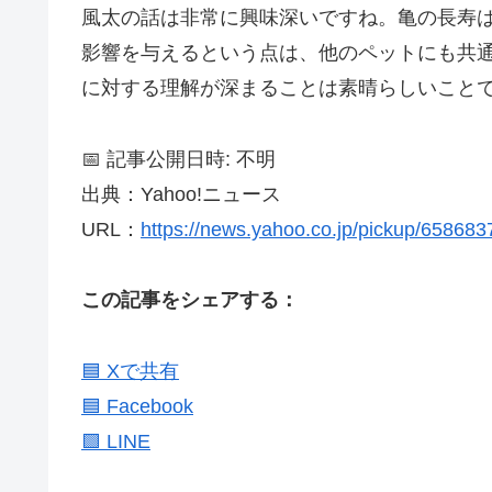
風太の話は非常に興味深いですね。亀の長寿
影響を与えるという点は、他のペットにも共
に対する理解が深まることは素晴らしいこと
📅 記事公開日時: 不明
出典：Yahoo!ニュース
URL：
https://news.yahoo.co.jp/pickup/65868
この記事をシェアする：
🟦 Xで共有
🟦 Facebook
🟩 LINE