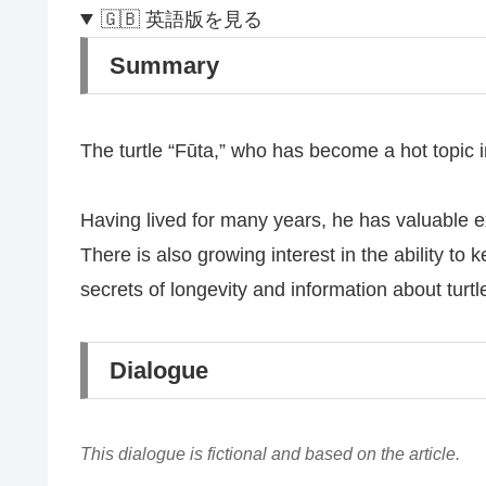
🇬🇧 英語版を見る
Summary
The turtle “Fūta,” who has become a hot topic 
Having lived for many years, he has valuable ex
There is also growing interest in the ability to
secrets of longevity and information about turtl
Dialogue
This dialogue is fictional and based on the article.