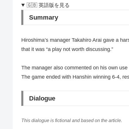
🇬🇧 英語版を見る
Summary
Hiroshima’s manager Takahiro Arai gave a hars
that it was “a play not worth discussing.”
The manager also commented on his own use of t
The game ended with Hanshin winning 6-4, resul
Dialogue
This dialogue is fictional and based on the article.