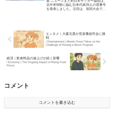
📰 ニュースまとめ日本サッカー協会は、
北中米W杯に臨む日本代表26人の背番号
を発表しました。注目は、前回大会での
活躍が記憶に新しい三笘薫の「7番」を、
幼なじみの田中碧が背負うことです。田
中は前回のスペイン戦で三笘が見せた決
定的なプレーから影...
エンタメ｜大森元貴が音楽番組司会に挑
戦
/ Entertainment | Motoki Omori Takes on the
Challenge of Hosting a Music Program
経済｜飲食料品の値上げが続く影響
/ Economy | The Ongoing Impact of Rising Food
Prices
コメント
コメントを書き込む