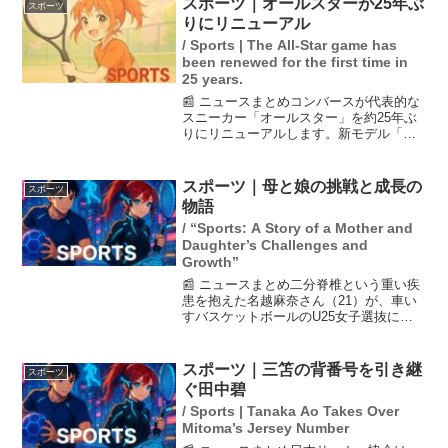
スポーツ｜オールスターが25年ぶ
スポーツ
い」との声が上がりまし...
りにリニューアル
/ Sports | The All-Star game has
been renewed for the first time in
25 years.
📰 ニュースまとめコンバースが代表的な
スニーカー「オールスター」を約25年ぶ
りにリニューアルします。新モデル「オ
ールスター HI」と「オールスター OX」
は、アイコニックなデザインを保ちなが
らも機能性を大幅に向上させています。
スポーツ｜母と娘の挑戦と成長の
スポーツ
10月に発売予...
物語
/ “Sports: A Story of a Mother and
Daughter’s Challenges and
Growth”
📰 ニュースまとめ二分脊椎という重い疾
患を抱えた名越麻奈さん（21）が、車い
すバスケットボールのU25女子選抜に選
ばれた。しかし、彼女の母親、里奈さん
は娘に対する期待と、障害者に対する偏
見に悩む葛藤を抱えていた。娘は競技を
スポーツ｜三笘の背番号を引き継
スポーツ
通じて自身の成長を...
ぐ田中碧
/ Sports | Tanaka Ao Takes Over
Mitoma’s Jersey Number