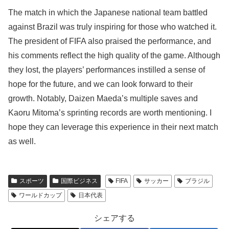
The match in which the Japanese national team battled
against Brazil was truly inspiring for those who watched it.
The president of FIFA also praised the performance, and
his comments reflect the high quality of the game. Although
they lost, the players’ performances instilled a sense of
hope for the future, and we can look forward to their
growth. Notably, Daizen Maeda’s multiple saves and
Kaoru Mitoma’s sprinting records are worth mentioning. I
hope they can leverage this experience in their next match
as well.
スポーツ
国際ビジネス
FIFA
サッカー
ブラジル
ワールドカップ
日本代表
シェアする