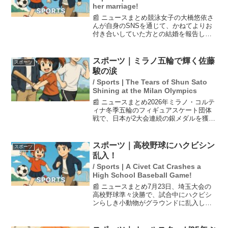
her marriage!
📰 ニュースまとめ競泳女子の大橋悠依さ
んが自身のSNSを通じて、かねてよりお
付き合いしていた方との結婚を報告しま
した。大橋さんは、東京五輪で個人メド
レーの2冠を達成した実績を持ち、今後も
目標に向かって努力し続ける意気込みを
スポーツ｜ミラノ五輪で輝く佐藤
スポーツ
語っています。彼女...
駿の涙
/ Sports | The Tears of Shun Sato
Shining at the Milan Olympics
📰 ニュースまとめ2026年ミラノ・コルテ
ィナ冬季五輪のフィギュアスケート団体
戦で、日本が2大会連続の銀メダルを獲得
した。男子フリーで初出場の佐藤駿がノ
ーミスの演技を披露し、自己ベストの
194.86点を記録。日本チームは合計69点
スポーツ｜高校野球にハクビシン
スポーツ
で、2連覇...
乱入！
/ Sports | A Civet Cat Crashes a
High School Baseball Game!
📰 ニュースまとめ7月23日、埼玉大会の
高校野球準々決勝で、試合中にハクビシ
ンらしき小動物がグラウンドに乱入し試
合が一時中断しました。山村学園の攻撃
中、選手がバッターボックスに立ってい
る最中に登場し、観客からは「かわい