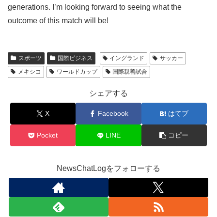
generations. I’m looking forward to seeing what the
outcome of this match will be!
スポーツ
国際ビジネス
イングランド
サッカー
メキシコ
ワールドカップ
国際親善試合
シェアする
X
Facebook
はてブ
Pocket
LINE
コピー
NewsChatLogをフォローする