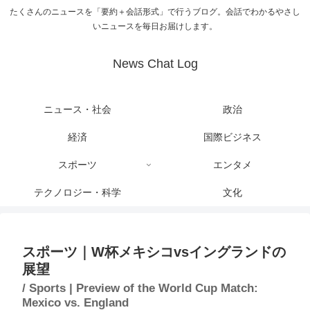
たくさんのニュースを「要約＋会話形式」で行うブログ。会話でわかるやさし
いニュースを毎日お届けします。
News Chat Log
ニュース・社会
政治
経済
国際ビジネス
スポーツ
エンタメ
テクノロジー・科学
文化
スポーツ｜W杯メキシコvsイングランドの
展望
/ Sports | Preview of the World Cup Match:
Mexico vs. England