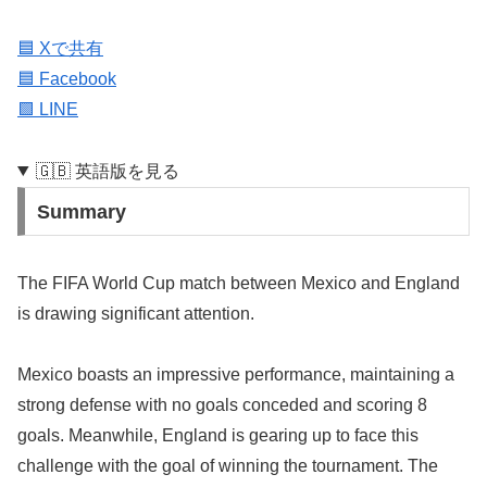
🟦 Xで共有
🟦 Facebook
🟩 LINE
🇬🇧 英語版を見る
Summary
The FIFA World Cup match between Mexico and England
is drawing significant attention.
Mexico boasts an impressive performance, maintaining a
strong defense with no goals conceded and scoring 8
goals. Meanwhile, England is gearing up to face this
challenge with the goal of winning the tournament. The