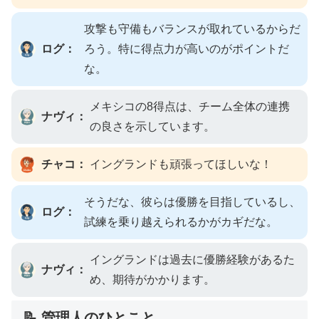
攻撃も守備もバランスが取れているからだ
ログ：
ろう。特に得点力が高いのがポイントだ
な。
メキシコの8得点は、チーム全体の連携
ナヴィ：
の良さを示しています。
チャコ：
イングランドも頑張ってほしいな！
そうだな、彼らは優勝を目指しているし、
ログ：
試練を乗り越えられるかがカギだな。
イングランドは過去に優勝経験があるた
ナヴィ：
め、期待がかかります。
📝 管理人のひとこと