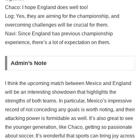
Chaco: I hope England does well too!
Log: Yes, they are aiming for the championship, and
overcoming challenges will be crucial for them.
Navi: Since England has previous championship
experience, there’s a lot of expectation on them.
Admin’s Note
I think the upcoming match between Mexico and England
will be an interesting showdown that highlights the
strengths of both teams. In particular, Mexico’s impressive
record of not conceding any goals is worth noting, and their
attacking power is formidable as well. It’s also great to see
the younger generation, like Chaco, getting so passionate
about soccer. It’s wonderful that sports can bring joy across