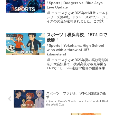
/ Sports | Dodgers vs. Blue Jays
Live Update
📰 ニュースまとめ2025年のMLBワールド
シリーズ第4戦、ドジャース対ブルージェ
イズの試合が速報されました。この試合
では、両チームの熱い戦いが繰り広げら
れ、注目選手の活躍が期待されていま
す。特に、大谷翔平選手のパフォーマン
スポーツ｜横浜高校、157キロで
スポーツ
スに注目が集まっ...
優勝！
/ Sports | Yokohama High School
wins with a throw of 157
kilometers!
📰 ニュースまとめ2026年夏の高校野球神
奈川大会決勝で、横浜高校が桐光学園を
11-1で下し、2年連続22度目の優勝を果た
しました。特に注目されたのは投手の織
田翔希選手で、最終回に自己最速タイの
157キロを記録し、1失点完投を達成しま
した。...
スポーツ｜ブラジル、W杯16強敗退の衝
撃
/ Sports | Brazil’s Shock Exit in the Round of 16 at
the World Cup