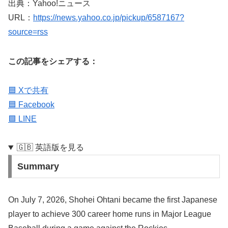
出典：Yahoo!ニュース
URL：
https://news.yahoo.co.jp/pickup/6587167?
source=rss
この記事をシェアする：
🟦 Xで共有
🟦 Facebook
🟩 LINE
🇬🇧 英語版を見る
Summary
On July 7, 2026, Shohei Ohtani became the first Japanese
player to achieve 300 career home runs in Major League