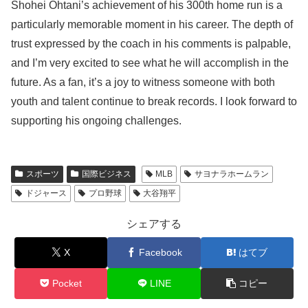
Shohei Ohtani’s achievement of his 300th home run is a
particularly memorable moment in his career. The depth of
trust expressed by the coach in his comments is palpable,
and I’m very excited to see what he will accomplish in the
future. As a fan, it’s a joy to witness someone with both
youth and talent continue to break records. I look forward to
supporting his ongoing challenges.
スポーツ
国際ビジネス
MLB
サヨナラホームラン
ドジャース
プロ野球
大谷翔平
シェアする
X
Facebook
はてブ
Pocket
LINE
コピー