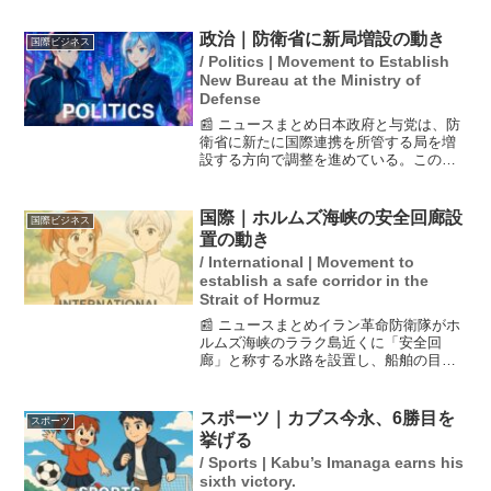
針を示しました。十数人の部員がこの問
題に関与しており、強豪校としての意地
政治｜防衛省に新局増設の動き
国際ビジネス
を見せる形となってい...
/ Politics | Movement to Establish
New Bureau at the Ministry of
Defense
📰 ニュースまとめ日本政府と与党は、防
衛省に新たに国際連携を所管する局を増
設する方向で調整を進めている。この局
は他国との防衛協力や交流を強化するこ
とを目的としており、厳しい安全保障環
境に対応するための体制拡充を図る狙い
国際｜ホルムズ海峡の安全回廊設
国際ビジネス
がある。日本の外交・安...
置の動き
/ International | Movement to
establish a safe corridor in the
Strait of Hormuz
📰 ニュースまとめイラン革命防衛隊がホ
ルムズ海峡のララク島近くに「安全回
廊」と称する水路を設置し、船舶の目視
確認を行っていることが報じられまし
た。これにより、少なくとも9隻の船が通
航したとのことです。米国はイランの脅
スポーツ｜カブス今永、6勝目を
スポーツ
威が低下したとしつつ、イ...
挙げる
/ Sports | Kabu’s Imanaga earns his
sixth victory.