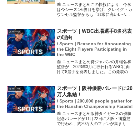
📰 ニュースまとめこの快投により、今永
は今シーズン6勝目を挙げ、クレイグ・カ
ウンセル監督からも「非常に高いレベル
で試合を遂行していた」と絶賛されまし
た。2025年7月14日、日本時間の13日に
行われたヤンキース戦でカブスの今永昇
スポーツ｜WBC出場選手8名発表
スポーツ
太投手が先発...
の理由
/ Sports | Reasons for Announcing
the Eight Players Participating in
the WBC
📰 ニュースまとめ侍ジャパンの井端弘和
監督が、2023年3月に行われるWBCに向
けて8選手を発表しました。この発表の狙
いについて、監督はメジャーリーグでの
活躍や投手陣の安定感、若手選手の成
長、打撃陣の長打力強化を期待している
スポーツ｜阪神優勝パレードに20
スポーツ
と述べています。...
万人集結！
/ Sports | 200,000 people gather for
the Hanshin Championship Parade!
📰 ニュースまとめ阪神タイガースの優勝
記念パレードが11月22日に大阪・御堂筋
で行われ、約20万人のファンが集まりま
した。このパレードは、プロ野球セ・リ
ーグを2年ぶりに制覇したことを祝うもの
で、藤川球児監督や選手たちがバスに乗