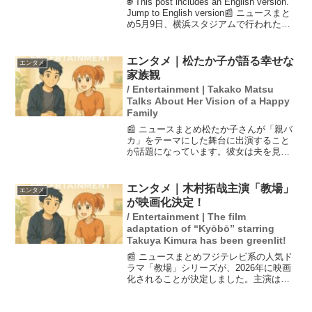
🌐 This post includes an English version.
Jump to English version📰 ニュースまと
め5月9日、横浜スタジアムで行われた
DeNA対広島戦で、DeNAの林選手が延長
10回にプロ初のサ...
エンタメ｜松たか子が語る幸せな
エンタメ
家族観
/ Entertainment | Takako Matsu
Talks About Her Vision of a Happy
Family
📰 ニュースまとめ松たか子さんが「親バ
カ」をテーマにした舞台に出演すること
が話題になっています。彼女は夫を見て
いると幸せを感じ、自身の家族観を大切
にしています。歌舞伎一家に生まれた松
さんは、キャリアを築く中で、家族との
エンタメ｜木村拓哉主演「教場」
エンタメ
時間を大切にしながら親...
が映画化決定！
/ Entertainment | The film
adaptation of “Kyōbō” starring
Takuya Kimura has been greenlit!
📰 ニュースまとめフジテレビ系の人気ド
ラマ「教場」シリーズが、2026年に映画
化されることが決定しました。主演は引
き続き木村拓哉が務め、シリーズ第4弾と
して公開される予定です。この映画プロ