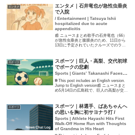
た。試合後のイベントやヒーローインタ
エンタメ｜石井竜也が急性虫垂炎
エンタメ
ビューも中止とな...
で入院
/ Entertainment | Tatsuya Ishii
hospitalized due to acute
appendicitis
📰 ニュースまとめ歌手の石井竜也（66）
が急性虫垂炎と腹膜炎のため、11日から
13日に予定されていたクルーズでのライ
ブ出演を見合わせることを発表しまし
た。自身のインスタグラムで入院が必要
であり、約一週間の安静が求められると
スポーツ｜巨人・高梨、交代初球
スポーツ
明かしました。ファ...
でボークの悲劇
Sports | Giants’ Takanashi Faces
Tragic Balk on First Pitch After
🌐 This post includes an English version.
Substitution
Jump to English version📰 ニュースまと
め5月14日の広島戦で、巨人の高梨が交代
後の初球でボークを犯し、痛恨の追加点
を許してしまいました...
スポーツ｜林選手、ばあちゃんへ
スポーツ
の思いを胸に初サヨナラ打 /
Sports | Athlete Hayashi Hits First
Walk-Off Home Run with Thoughts
of Grandma in His Heart