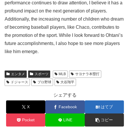
performance continues to draw attention, I believe it has a
profound impact on the next generation of players.
Additionally, the increasing number of children who dream
of becoming baseball players, like Chaco, contributes to
the promotion of the sport. While I look forward to Ohtani’s
future accomplishments, I also hope to see more players
like him emerge.
エンタメ
スポーツ
MLB
サヨナラ本塁打
ドジャース
プロ野球
大谷翔平
シェアする
X
Facebook
はてブ
Pocket
LINE
コピー