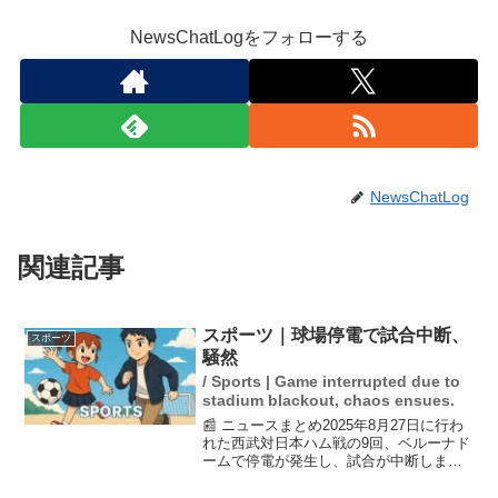
NewsChatLogをフォローする
NewsChatLog
関連記事
スポーツ｜球場停電で試合中断、
スポーツ
騒然
/ Sports | Game interrupted due to
stadium blackout, chaos ensues.
📰 ニュースまとめ2025年8月27日に行わ
れた西武対日本ハム戦の9回、ベルーナド
ームで停電が発生し、試合が中断しまし
た。停電によりビジョンの映像やトイレ
の電気が消え、観客は騒然となりまし