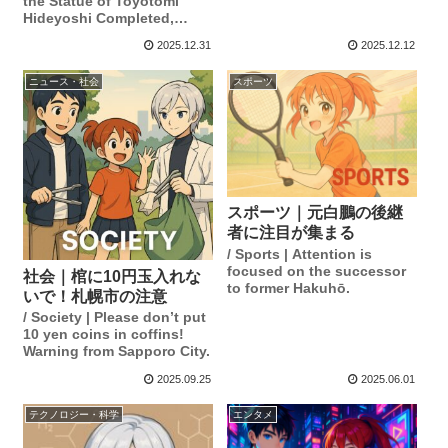
the Statue of Toyotomi
Hideyoshi Completed,
Local Community Relieved
2025.12.31
2025.12.12
ニュース・社会
スポーツ
スポーツ｜元白鵬の後継
者に注目が集まる
/ Sports | Attention is
focused on the successor
社会｜棺に10円玉入れな
to former Hakuhō.
いで！札幌市の注意
/ Society | Please don’t put
10 yen coins in coffins!
Warning from Sapporo City.
2025.09.25
2025.06.01
テクノロジー・科学
エンタメ