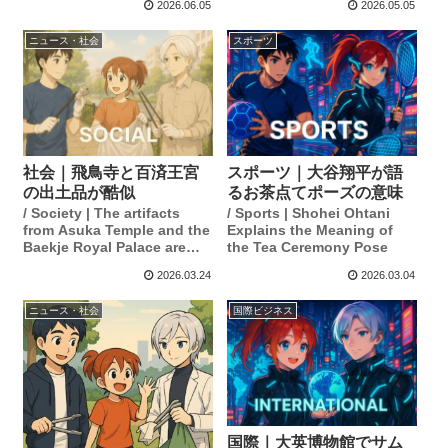
2026.06.05
2026.05.05
ニュース・社会
スポーツ
社会｜飛鳥寺と百済王宮
スポーツ｜大谷翔平が語
の出土品が酷似
るお茶点てポーズの意味
/ Society | The artifacts
/ Sports | Shohei Ohtani
from Asuka Temple and the
Explains the Meaning of
Baekje Royal Palace are
the Tea Ceremony Pose
remarkably similar.
2026.03.24
2026.03.04
ニュース・社会
国際ビジネス
国際｜大英博物館でサム