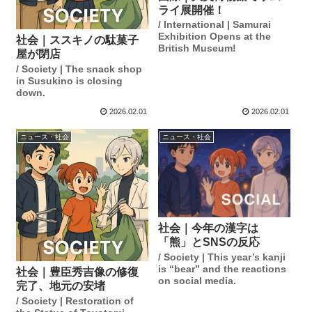
ライ展開催！
/ International | Samurai
Exhibition Opens at the
社会｜ススキノの駄菓子
British Museum!
屋が閉店
/ Society | The snack shop
in Susukino is closing
down.
2026.02.01
2026.02.01
ニュース・社会
ニュース・社会
社会｜今年の漢字は
「熊」とSNSの反応
/ Society | This year’s kanji
is “bear” and the reactions
社会｜豊臣秀吉像の修復
on social media.
完了、地元の安堵
/ Society | Restoration of