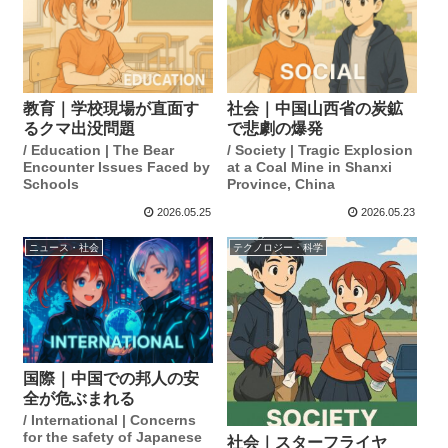
教育｜学校現場が直面す
社会｜中国山西省の炭鉱
るクマ出没問題
で悲劇の爆発
/ Education | The Bear
/ Society | Tragic Explosion
Encounter Issues Faced by
at a Coal Mine in Shanxi
Schools
Province, China
2026.05.25
2026.05.23
ニュース・社会
テクノロジー・科学
国際｜中国での邦人の安
全が危ぶまれる
/ International | Concerns
for the safety of Japanese
社会｜スターフライヤ