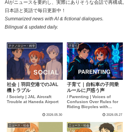
AIがニュースを要約し、実際にありそうな会話で再構成。
日本語と英語で毎日更新中！
Summarized news with AI & fictional dialogues.
Bilingual & updated daily.
テクノロジー・科学
子育て
社会｜羽田空港でのJAL
子育て｜自転車の子同乗
機トラブル
ルールに戸惑う声
/ Society | JAL Aircraft
/ Parenting | Voices of
Trouble at Haneda Airport
Confusion Over Rules for
Riding Bicycles with
Children
2026.05.30
2026.05.27
ニュース・社会
ニュース・社会