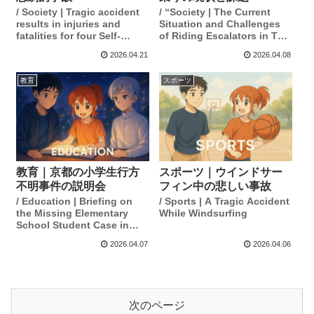
/ Society | Tragic accident
/ “Society | The Current
results in injuries and
Situation and Challenges
fatalities for four Self-
of Riding Escalators in Two
Defense Force members.
Lines”
2026.04.21
2026.04.08
教育
スポーツ
教育｜京都の小学生行方
スポーツ｜ウインドサー
不明事件の説明会
フィン中の悲しい事故
/ Education | Briefing on
/ Sports | A Tragic Accident
the Missing Elementary
While Windsurfing
School Student Case in
Kyoto
2026.04.07
2026.04.06
次のページ