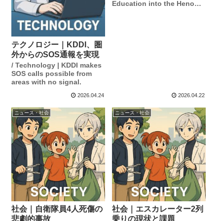
Education into the Henoko
Incident
テクノロジー｜KDDI、圏
外からのSOS通報を実現
/ Technology | KDDI makes
SOS calls possible from
areas with no signal.
2026.04.24
2026.04.22
ニュース・社会
ニュース・社会
社会｜自衛隊員4人死傷の
社会｜エスカレーター2列
悲劇的事故
乗りの現状と課題