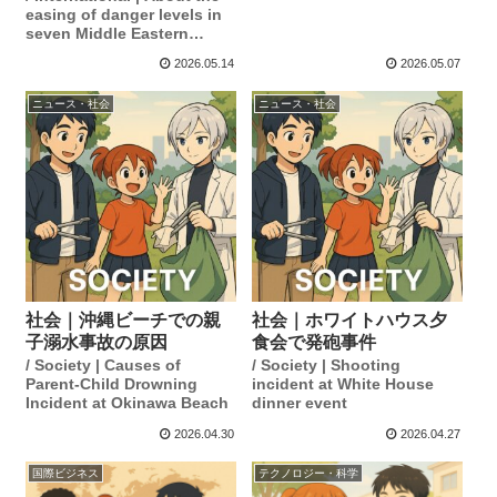
easing of danger levels in
seven Middle Eastern
countries.
2026.05.14
2026.05.07
ニュース・社会
ニュース・社会
社会｜沖縄ビーチでの親
社会｜ホワイトハウス夕
子溺水事故の原因
食会で発砲事件
/ Society | Causes of
/ Society | Shooting
Parent-Child Drowning
incident at White House
Incident at Okinawa Beach
dinner event
2026.04.30
2026.04.27
国際ビジネス
テクノロジー・科学