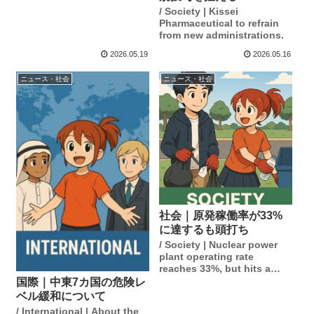
/ Society | Kissei
Pharmaceutical to refrain
from new administrations.
2026.05.19
2026.05.16
ニュース・社会
ニュース・社会
社会｜原発稼働率が33%
に達するも頭打ち
/ Society | Nuclear power
plant operating rate
reaches 33%, but hits a
ceiling.
国際｜中東7カ国の危険レ
ベル緩和について
/ International | About the