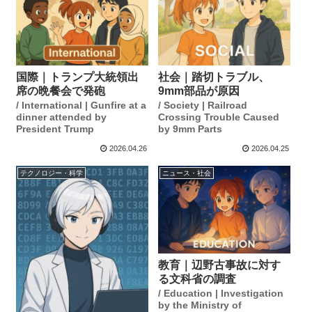
国際｜トランプ大統領出
社会｜踏切トラブル、
席の晩餐会で発砲
9mm部品が原因
/ International | Gunfire at a
/ Society | Railroad
dinner attended by
Crossing Trouble Caused
President Trump
by 9mm Parts
2026.04.26
2026.04.25
テクノロジー・科学
ニュース・社会
教育｜辺野古事故に対す
る文科省の調査
/ Education | Investigation
by the Ministry of