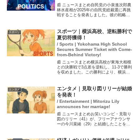
📰 ニュースまとめ自民党の小泉進次郎農
林水産相が2025年の自民党総裁選に再挑
戦することを発表しました。彼の戦略
は、改革色を抑えた「安全運転」として
注目されています。小泉氏は自身の政策
が人々の生活に大きな影響を与えると考
スポーツ｜横浜高校、逆転勝利で
スポーツ
えており、今回の選挙...
夏切符獲得！
/ Sports | Yokohama High School
Secures Summer Ticket with Come-
from-Behind Victory!
📰 ニュースまとめ横浜高校が東海大相模
との決勝戦で3点差を逆転し、11-3で勝利
を収めました。この勝利により、横浜は
2022年以来3年ぶりに夏の甲子園出場を決
定し、21度目の出場を果たします。試合
は横浜スタジアムで行われ、超満員の観
エンタメ｜見取り図リリーが結婚
エンタメ
衆に見守...
を発表！
/ Entertainment | Mitorizu Lily
announces her marriage!
📰 ニュースまとめお笑いコンビ・見取り
図のリリー（41）が、フリーアナウンサ
ーの今川菜緒（29）と結婚したことをラ
ジオ番組で発表しました。リリーは、交
際が報じられた昨年8月以来、今川との関
係を大切に育んできたことを明かし、結