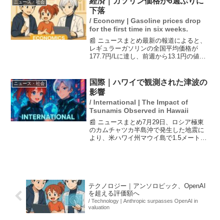
経済｜ガソリン価格が6週ぶりに
ニュース・社会
婚に至るまでの道...
下落
/ Economy | Gasoline prices drop
for the first time in six weeks.
📰 ニュースまとめ最新の報道によると、
レギュラーガソリンの全国平均価格が
177.7円/Lに達し、前週から13.1円の値下
がりを記録しました。この値下がりは6週
間ぶりであり、政府が元売り各社に対し
て補助金を支給したことが影響している
国際｜ハワイで観測された津波の
ニュース・社会
とされてい...
影響
/ International | The Impact of
Tsunamis Observed in Hawaii
📰 ニュースまとめ7月29日、ロシア極東
のカムチャツカ半島沖で発生した地震に
より、米ハワイ州マウイ島で1.5メートル
を超える津波が観測され、津波警報が発
令されました。トランプ大統領はSNSを
通じて注意を呼びかけましたが、浸水被
害が見られたホ...
テクノロジー｜アンソロピック、OpenAI
を超える評価額へ
/ Technology | Anthropic surpasses OpenAI in
valuation