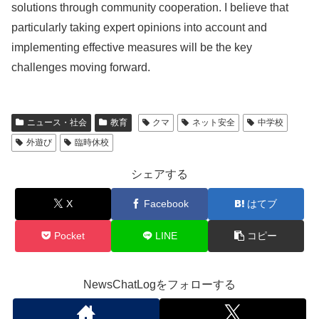
solutions through community cooperation. I believe that
particularly taking expert opinions into account and
implementing effective measures will be the key
challenges moving forward.
ニュース・社会
教育
クマ
ネット安全
中学校
外遊び
臨時休校
シェアする
X
Facebook
はてブ
Pocket
LINE
コピー
NewsChatLogをフォローする