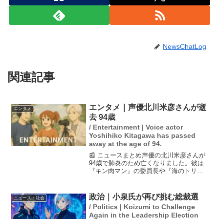
NewsChatLog
関連記事
エンタメ｜声優北川米彦さんが逝
エンタメ
去 94歳
/ Entertainment | Voice actor
Yoshihiko Kitagawa has passed
away at the age of 94.
📰 ニュースまとめ声優の北川米彦さんが
94歳で肺炎のため亡くなりました。彼は
『キン肉マン』の委員長や『海のトリト
ン』のナレーションなど数多くの作品で
活躍してきました。所属事務所は18日に
その訃報を発表。北川さんは子泣きじじ
政治｜小泉氏が再び挑む総裁選
ニュース・社会
い（『ゲゲゲの鬼太...
/ Politics | Koizumi to Challenge
Again in the Leadership Election