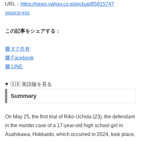
URL：
https://news.yahoo.co.jp/pickup/6581574?
source=rss
この記事をシェアする：
🟦 Xで共有
🟦 Facebook
🟩 LINE
🇬🇧 英語版を見る
Summary
On May 25, the first trial of Riko Uchida (23), the defendant
in the murder case of a 17-year-old high school girl in
Asahikawa, Hokkaido, which occurred in 2024, took place.