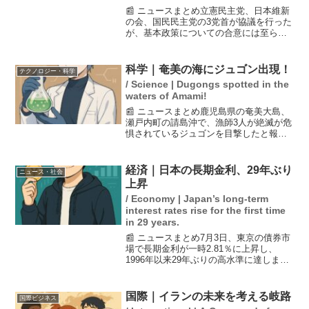
📰 ニュースまとめ立憲民主党、日本維新
の会、国民民主党の3党首が協議を行った
が、基本政策についての合意には至らな
かった。国民の玉木代表は依然として立
憲との隔たりがあることを指摘し、協議
を継続する意向を示した。一方、高市総
科学｜奄美の海にジュゴン出現！
テクノロジー・科学
裁は国民の玉木氏と会...
/ Science | Dugongs spotted in the
waters of Amami!
📰 ニュースまとめ鹿児島県の奄美大島、
瀬戸内町の請島沖で、漁師3人が絶滅が危
惧されているジュゴンを目撃したと報告
されています。この発見は奄美海洋生物
研究会による緊急調査を引き起こし、ジ
ュゴンの存在が確認されれば、生態系の
経済｜日本の長期金利、29年ぶり
ニュース・社会
保護や観光資源として...
上昇
/ Economy | Japan’s long-term
interest rates rise for the first time
in 29 years.
📰 ニュースまとめ7月3日、東京の債券市
場で長期金利が一時2.81％に上昇し、
1996年以来29年ぶりの高水準に達しまし
た。この上昇は、政府の経済政策に対す
る懸念から国債が売られたことが主な要
因です。特に、日銀が物価上昇を適切に
国際｜イランの未来を考える岐路
国際ビジネス
対処できない...