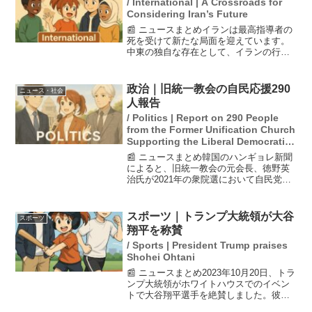
/ International | A Crossroads for
Considering Iran’s Future
📰 ニュースまとめイランは最高指導者の
死を受けて新たな局面を迎えています。
中東の独自な存在として、イランの行く
先は不透明ですが、米国やイスラエルの
攻撃の影響が懸念されています。新たに
権限代行を設置したイランの政治情勢
政治｜旧統一教会の自民応援290
ニュース・社会
は、国内外の反応を引き起...
人報告
/ Politics | Report on 290 People
from the Former Unification Church
Supporting the Liberal Democratic
Party
📰 ニュースまとめ韓国のハンギョレ新聞
によると、旧統一教会の元会長、徳野英
治氏が2021年の衆院選において自民党議
員290人を支援したと韓鶴子総裁に報告し
たとされています。この情報は教団の内
部文書「TM特別報告」に記載されてお
スポーツ｜トランプ大統領が大谷
スポーツ
り、教団の影響...
翔平を称賛
/ Sports | President Trump praises
Shohei Ohtani
📰 ニュースまとめ2023年10月20日、トラ
ンプ大統領がホワイトハウスでのイベン
トで大谷翔平選手を絶賛しました。彼は
大谷選手を「今まで見た中で、投手とし