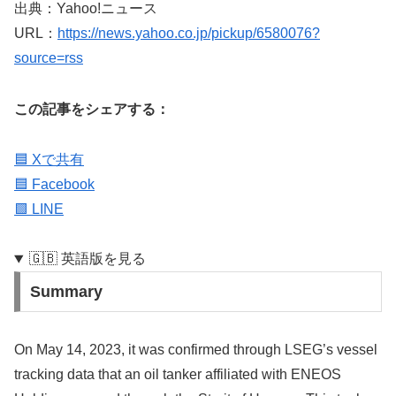
出典：Yahoo!ニュース
URL：
https://news.yahoo.co.jp/pickup/6580076?
source=rss
この記事をシェアする：
🟦 Xで共有
🟦 Facebook
🟩 LINE
🇬🇧 英語版を見る
Summary
On May 14, 2023, it was confirmed through LSEG’s vessel
tracking data that an oil tanker affiliated with ENEOS