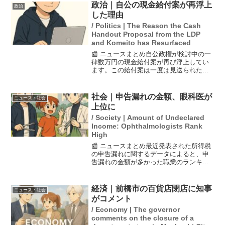
た。今後の株価の動向については、上昇
政治｜自公の現金給付案が再浮上
政治
が期待される意...
した理由
/ Politics | The Reason the Cash
Handout Proposal from the LDP
and Komeito has Resurfaced
📰 ニュースまとめ自公政権が検討中の一
律数万円の現金給付案が再び浮上してい
ます。この給付案は一度は見送られたも
のですが、与党幹部の会談において、物
価高対策として実施が望ましいとの意見
が一致しました。自民党の森山幹事長と
社会｜申告漏れの金額、眼科医が
ニュース・社会
公明党の西田幹事長が、...
上位に
/ Society | Amount of Undeclared
Income: Ophthalmologists Rank
High
📰 ニュースまとめ最近発表された所得税
の申告漏れに関するデータによると、申
告漏れの金額が多かった職業のランキン
グで、1位はキャバクラ経営者、2位は眼
科医となっています。全国での申告漏れ
件数は36万件を超え、総額は9317億円に
経済｜前橋市の百貨店閉店に知事
ニュース・社会
達しました。追...
がコメント
/ Economy | The governor
comments on the closure of a