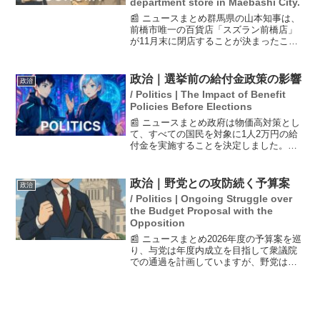
department store in Maebashi City.
📰 ニュースまとめ群馬県の山本知事は、
前橋市唯一の百貨店「スズラン前橋店」
が11月末に閉店することが決まったこと
について、「非常に残念」との見解を示
した。スズランは業績の低迷と老朽化に
より、設備投資が難しい状況にあるた
政治｜選挙前の給付金政策の影響
政治
め、閉店を決定した。知...
/ Politics | The Impact of Benefit
Policies Before Elections
📰 ニュースまとめ政府は物価高対策とし
て、すべての国民を対象に1人2万円の給
付金を実施することを決定しました。さ
らに、子どもや低所得者には追加の給付
が行われます。しかし、これは選挙前の
バラマキ政策として批判を受けており、
政治｜野党との攻防続く予算案
政治
実際に効果があるのか...
/ Politics | Ongoing Struggle over
the Budget Proposal with the
Opposition
📰 ニュースまとめ2026年度の予算案を巡
り、与党は年度内成立を目指して衆議院
での通過を計画していますが、野党は審
議不足を理由に反発しています。高市首
相はガソリン価格抑制のための財源を基
金で対応可能だと説明しており、13日の
本会議での採決が...