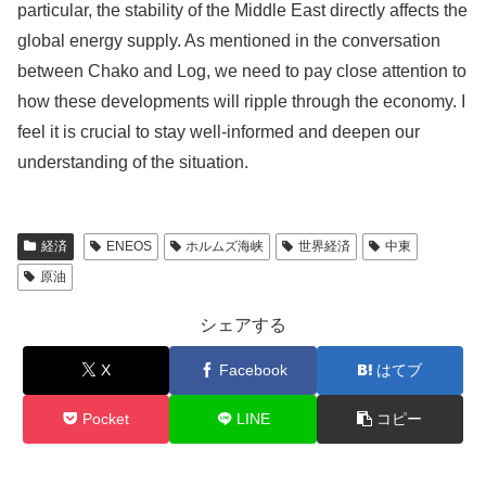
particular, the stability of the Middle East directly affects the
global energy supply. As mentioned in the conversation
between Chako and Log, we need to pay close attention to
how these developments will ripple through the economy. I
feel it is crucial to stay well-informed and deepen our
understanding of the situation.
経済
ENEOS
ホルムズ海峡
世界経済
中東
原油
シェアする
X
Facebook
はてブ
Pocket
LINE
コピー