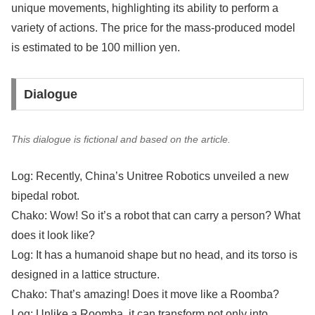
unique movements, highlighting its ability to perform a
variety of actions. The price for the mass-produced model
is estimated to be 100 million yen.
Dialogue
This dialogue is fictional and based on the article.
Log: Recently, China’s Unitree Robotics unveiled a new
bipedal robot.
Chako: Wow! So it’s a robot that can carry a person? What
does it look like?
Log: It has a humanoid shape but no head, and its torso is
designed in a lattice structure.
Chako: That’s amazing! Does it move like a Roomba?
Log: Unlike a Roomba, it can transform not only into