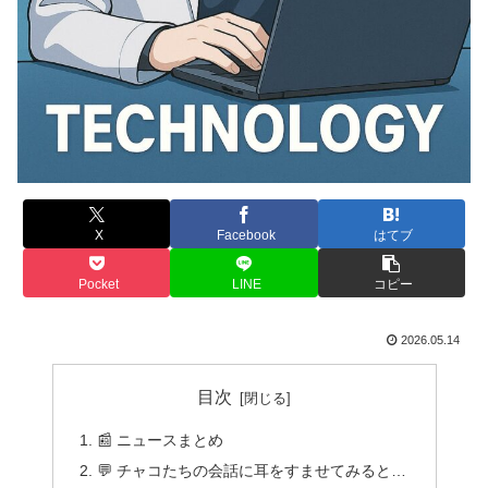
X
Facebook
はてブ
Pocket
LINE
コピー
2026.05.14
目次
📰 ニュースまとめ
💬 チャコたちの会話に耳をすませてみると…