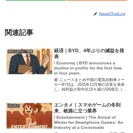
NewsChatLog
関連記事
経済｜BYD、4年ぶりの減益を発
テクノロジー・科学
表
/ Economy | BYD announces a
decline in profits for the first time
in four years.
📰 ニュースまとめ中国の電気自動車メー
カーBYDは、2025年12月期の決算を発表
し、純利益が前年比19％減の326億元（約
7500億円）となりました。この減益は4年
ぶりで、アナリストの予想よりも大きな
減少幅でした。国内市場での競争が激化
エンタメ｜スマホゲームの冬到
エンタメ
し...
来、岐路に立つ業界
/ Entertainment | The Arrival of
Winter for Smartphone Games: An
Industry at a Crossroads