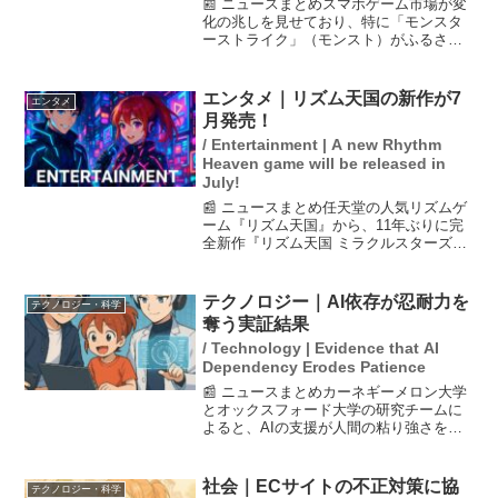
📰 ニュースまとめスマホゲーム市場が変
化の兆しを見せており、特に「モンスタ
ーストライク」（モンスト）がふるさと
納税に参入したことが注目されていま
す。この背景には、収益の悪化や開発費
の高騰が影響しています。大手ゲーム会
エンタメ｜リズム天国の新作が7
エンタメ
社のスクウェア・エニック...
月発売！
/ Entertainment | A new Rhythm
Heaven game will be released in
July!
📰 ニュースまとめ任天堂の人気リズムゲ
ーム『リズム天国』から、11年ぶりに完
全新作『リズム天国 ミラクルスターズ』
が2026年7月2日に発売されることが発表
されました。この新作では、つんく♂が
プロデュースした楽曲が収録され、プレ
テクノロジー｜AI依存が忍耐力を
テクノロジー・科学
イヤーに新た...
奪う実証結果
/ Technology | Evidence that AI
Dependency Erodes Patience
📰 ニュースまとめカーネギーメロン大学
とオックスフォード大学の研究チームに
よると、AIの支援が人間の粘り強さを低
下させることが実証されました。1222人
を対象にした試験では、AIが即時に回答
を提供することで、自己解決能力が損な
社会｜ECサイトの不正対策に協
テクノロジー・科学