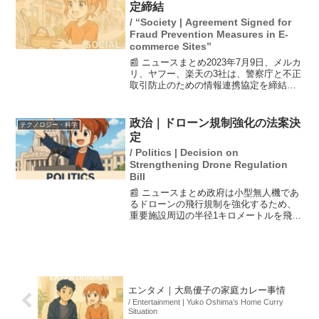
われ、試行錯誤...
定締結
/ “Society | Agreement Signed for
Fraud Prevention Measures in E-
commerce Sites”
📰 ニュースまとめ2023年7月9日、メルカ
リ、ヤフー、楽天の3社は、警察庁と不正
取引防止のための情報連携協定を締結し
た。この協定により、クレジットカード
の不正利用に関する情報を警察庁と共有
し、捜査に役立てるほか、分析結果を事
政治｜ドローン規制強化の法案決
テクノロジー・科学
業者側に還元し...
定
/ Politics | Decision on
Strengthening Drone Regulation
Bill
📰 ニュースまとめ政府は小型無人機であ
るドローンの飛行規制を強化するため、
重要施設周辺の半径1キロメートルを飛行
禁止エリアにすることを盛り込んだ法案
を閣議決定しました。この改正案には罰
則の強化も含まれており、ドローンの規
制はより厳格になる見...
エンタメ｜大島優子の家庭カレー事情
/ Entertainment | Yuko Oshima’s Home Curry
Situation