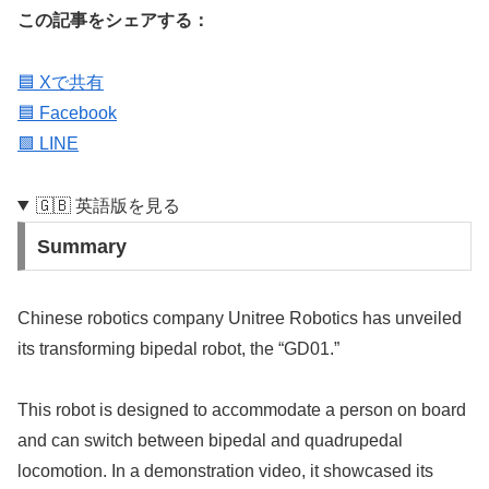
この記事をシェアする：
🟦 Xで共有
🟦 Facebook
🟩 LINE
🇬🇧 英語版を見る
Summary
Chinese robotics company Unitree Robotics has unveiled
its transforming bipedal robot, the “GD01.”
This robot is designed to accommodate a person on board
and can switch between bipedal and quadrupedal
locomotion. In a demonstration video, it showcased its