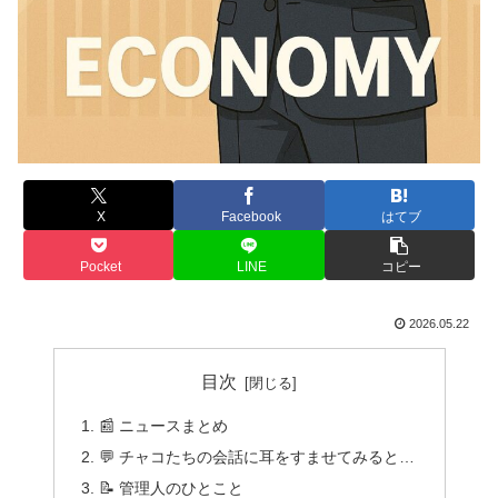
X
Facebook
はてブ
Pocket
LINE
コピー
2026.05.22
目次
📰 ニュースまとめ
💬 チャコたちの会話に耳をすませてみると…
📝 管理人のひとこと