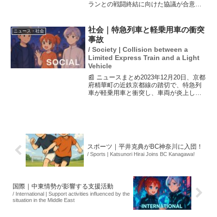
ランとの戦闘終結に向けた協議が合意に
至らず決裂したことを明らかにした。協
議は当初2日間の予定だったが、延長され
14時間を超えるも、最終的には合意に達
社会｜特急列車と軽乗用車の衝突
ニュース・社会
することなく終了し...
事故
/ Society | Collision between a
Limited Express Train and a Light
Vehicle
📰 ニュースまとめ2023年12月20日、京都
府精華町の近鉄京都線の踏切で、特急列
車が軽乗用車と衝突し、車両が炎上しま
した。この事故により、車に乗っていた
運転手が亡くなりました。事故は踏切内
での追突事故が原因とされ、現場は一時
混乱に陥りまし...
スポーツ｜平井克典がBC神奈川に入団！
/ Sports | Katsunori Hirai Joins BC Kanagawa!
国際｜中東情勢が影響する支援活動
/ International | Support activities influenced by the
situation in the Middle East