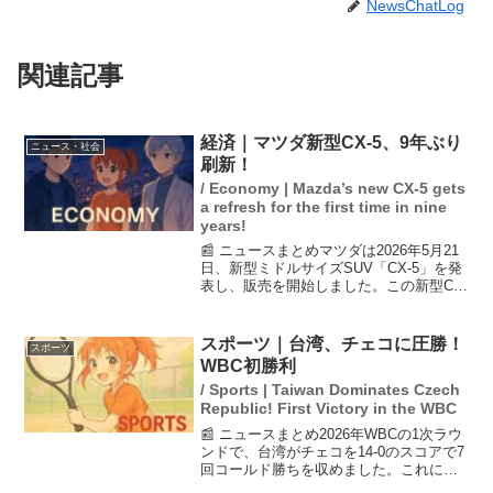
NewsChatLog
関連記事
経済｜マツダ新型CX-5、9年ぶり
ニュース・社会
刷新！
/ Economy | Mazda’s new CX-5 gets
a refresh for the first time in nine
years!
📰 ニュースまとめマツダは2026年5月21
日、新型ミドルサイズSUV「CX-5」を発
表し、販売を開始しました。この新型CX-
5は9年ぶりのフルモデルチェンジであ
り、日本市場では330万円からの価格設定
で販売されます。注目すべきは、人気の
スポーツ｜台湾、チェコに圧勝！
スポーツ
デ...
WBC初勝利
/ Sports | Taiwan Dominates Czech
Republic! First Victory in the WBC
📰 ニュースまとめ2026年WBCの1次ラウ
ンドで、台湾がチェコを14-0のスコアで7
回コールド勝ちを収めました。これによ
り、台湾は今大会初勝利を挙げ、前日の