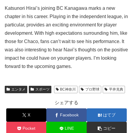
Katsunori Hirai’s joining BC Kanagawa marks a new
chapter in his career. Playing in the independent league, in
particular, provides an exciting environment for player
development. With high expectations surrounding him, like
those for Chaco, fans can’t wait to see his performance. It
was also interesting to hear Navi’s thoughts on the positive
impact he could have on younger players. I’m looking
forward to the upcoming games.
エンタメ
スポーツ
BC神奈川
プロ野球
平井克典
シェアする
X
Facebook
はてブ
Pocket
LINE
コピー