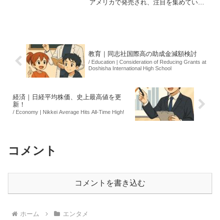
アメリカで発売され、注目を集めてい
る。この絵本は、小さな子供たちに向け
て書かれており、デコピンを通じて友情
や思いやりの大切さを伝える内容になっ
ている。大谷選手は自身の...
教育｜同志社国際高の助成金減額検討
/ Education | Consideration of Reducing Grants at
Doshisha International High School
経済｜日経平均株価、史上最高値を更
新！
/ Economy | Nikkei Average Hits All-Time High!
コメント
コメントを書き込む
ホーム
エンタメ