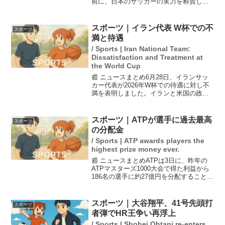
前に、日本のサッカーの実力を称賛し
た。彼は、80〜90％の選手が欧州リーグ
でプレーしていることから、日本が非常
に競争力のあるチームであると述べた。
スポーツ｜イラン代表 W杯での不
スポーツ
また、アジアでいち早...
満と待遇
/ Sports | Iran National Team:
Dissatisfaction and Treatment at
the World Cup
📰 ニュースまとめ6月28日、イランサッ
カー代表が2026年W杯での待遇に対し不
満を表明しました。イランと米国の政治
的対立が影響し、拠点変更や試合中の滞
在制限があったとのこと。監督は「スポ
ーツマンシップに反する扱い」と述べ、
スポーツ｜ATPが選手に過去最高
スポーツ
チーム関係者も同...
の分配金
/ Sports | ATP awards players the
highest prize money ever.
📰 ニュースまとめATPは3日に、昨年の
ATPマスターズ1000大会で得た利益から
186名の選手に約27億円を分配することを
発表しました。この金額は過去最高であ
り、日本からは6名の選手が含まれていま
す。テニス界における選手への利益還元
スポーツ｜大谷翔平、41号先頭打
スポーツ
が進ん...
者弾でHR王争い再浮上
/ Sports | Shohei Ohtani re-enters