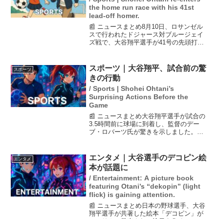
the home run race with his 41st
lead-off homer.
📰 ニュースまとめ8月10日、ロサンゼル
スで行われたドジャース対ブルージェイ
ズ戦で、大谷翔平選手が41号の先頭打者
弾を放ちました。このホームランは2試合
連続となり、今季最長タイの9試合連続安
打を記録。大谷選手はこれによりナ・リ
スポーツ｜大谷翔平、試合前の驚
スポーツ
ーグの本塁打ラ...
きの行動
/ Sports | Shohei Ohtani’s
Surprising Actions Before the
Game
📰 ニュースまとめ大谷翔平選手が試合の
3.5時間前に球場に到着し、監督のデー
ブ・ロバーツ氏が驚きを示しました。大
谷選手はこの日が今季初の休養日である
にもかかわらず、試合に向けてしっかり
と準備をする姿勢を見せています。監督
エンタメ｜大谷選手のデコピン絵
エンタメ
は彼にもっとゆっくり...
本が話題に
/ Entertainment: A picture book
featuring Otani’s “dekopin” (light
flick) is gaining attention.
📰 ニュースまとめ日本の野球選手、大谷
翔平選手が共著した絵本「デコピン」が