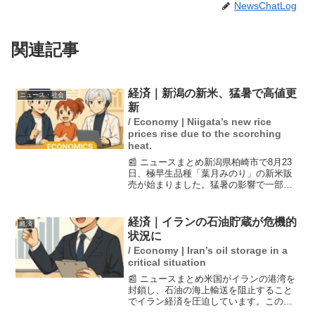
NewsChatLog
関連記事
経済｜新潟の新米、猛暑で高値更
ニュース・社会
新
/ Economy | Niigata’s new rice
prices rise due to the scorching
heat.
📰 ニュースまとめ新潟県柏崎市で8月23
日、極早生品種「葉月みのり」の新米販
売が始まりました。猛暑の影響で一部は2
等米判定となったものの、価格は過去最
高に達しています。開店前から多くの買
い物客が並び、人気の高さを示しまし
経済｜イランの石油貯蔵が危機的
経済
た。米の価格高騰に対...
状況に
/ Economy | Iran’s oil storage in a
critical situation
📰 ニュースまとめ米国がイランの港湾を
封鎖し、石油の海上輸送を阻止すること
でイラン経済を圧迫しています。この影
響で、イランの石油貯蔵施設は数週間以