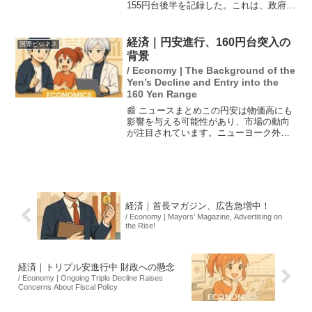
155円台後半を記録した。これは、政府と
日銀が円安を食い止めるために為替介入
を行ったとの観測が影響している。片山
さつき財務相は、訪問先のウズベキスタ
経済｜円安進行、160円台突入の
国際ビジネス
ンでその件について...
背景
/ Economy | The Background of the
Yen’s Decline and Entry into the
160 Yen Range
📰 ニュースまとめこの円安は物価高にも
影響を与える可能性があり、市場の動向
が注目されています。ニューヨーク外国
為替市場では、米国とイランの戦闘終結
に向けた協議の先行きが不透明なことか
ら、「有事のドル買い」が進行し、円相
場は約3週間ぶりに1ド...
経済｜首長マガジン、広告急増中！
/ Economy | Mayors’ Magazine, Advertising on
the Rise!
経済｜トリプル安進行中 財政への懸念
/ Economy | Ongoing Triple Decline Raises
Concerns About Fiscal Policy