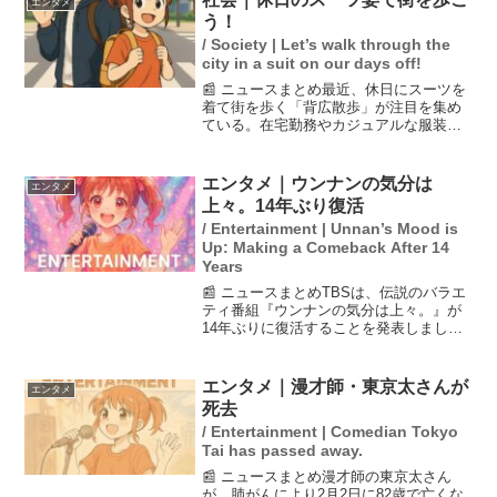
エンタメ
が寄せられています。...
う！
/ Society | Let’s walk through the
city in a suit on our days off!
📰 ニュースまとめ最近、休日にスーツを
着て街を歩く「背広散歩」が注目を集め
ている。在宅勤務やカジュアルな服装が
普及する中、スーツの魅力を再発信する
イベントが開催されている。通常は仕事
のための服装として認識されがちなスー
エンタメ｜ウンナンの気分は
エンタメ
ツだが、休日に着ること...
上々。14年ぶり復活
/ Entertainment | Unnan’s Mood is
Up: Making a Comeback After 14
Years
📰 ニュースまとめTBSは、伝説のバラエ
ティ番組『ウンナンの気分は上々。』が
14年ぶりに復活することを発表しまし
た。特番『ご無沙汰しておりましたSP』
は2026年1月2日深夜0時10分から放送予
定です。MCを務める内村光良は「とって
エンタメ｜漫才師・東京太さんが
エンタメ
も楽しみ...
死去
/ Entertainment | Comedian Tokyo
Tai has passed away.
📰 ニュースまとめ漫才師の東京太さん
が、肺がんにより2月2日に82歳で亡くな