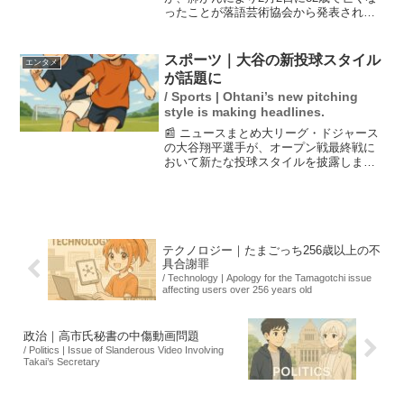
ったことが落語芸術協会から発表され
た。東京太さんは夫婦漫才で知られ、文
化庁芸術祭賞の大賞を受賞するなど、日
本の漫才界で重要な存在であった。昨年6
スポーツ｜大谷の新投球スタイル
エンタメ
月には妻のゆめ子さん...
が話題に
/ Sports | Ohtani’s new pitching
style is making headlines.
📰 ニュースまとめ大リーグ・ドジャース
の大谷翔平選手が、オープン戦最終戦に
おいて新たな投球スタイルを披露しまし
た。24日のエンゼルス戦では、先発投手
として4回までに11奪三振を記録し、特に
カーブを多投しました。このパフォーマ
ンスは、ファンや...
テクノロジー｜たまごっち256歳以上の不
具合謝罪
/ Technology | Apology for the Tamagotchi issue
affecting users over 256 years old
政治｜高市氏秘書の中傷動画問題
/ Politics | Issue of Slanderous Video Involving
Takai’s Secretary