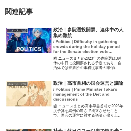
関連記事
政治｜参院選投開票、連休中の人
ニュース・社会
集め難航
/ Politics | Difficulty in gathering
crowds during the holiday period
for the Senate election vote
counting.
📰 ニュースまとめ2023年の参院選は3連
休の中日に投開票される予定であり、自
治体では投票所の事務従事者の確保に苦
戦しています。特に夏休みシーズンに入
るため、投票率の低下が懸念されてお
り、各自治体は投票を促進するための啓
政治｜高市首相の国会運営と議論
ニュース・社会
発活動を行っています...
/ Politics | Prime Minister Takai’s
management of the Diet and
discussions
📰 ニュースまとめ高市早苗首相が2026年
度予算を異例の速さで成立させたこと
で、国会の運営に対する議論が盛り上が
っています。彼女は衆院選での勝利を背
景に「数の力」を使って強引な運営を行
っており、野党からは「横暴」との批判
社会｜休日のスーツ姿で街を歩こ