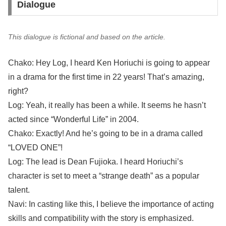
Dialogue
This dialogue is fictional and based on the article.
Chako: Hey Log, I heard Ken Horiuchi is going to appear
in a drama for the first time in 22 years! That’s amazing,
right?
Log: Yeah, it really has been a while. It seems he hasn’t
acted since “Wonderful Life” in 2004.
Chako: Exactly! And he’s going to be in a drama called
“LOVED ONE”!
Log: The lead is Dean Fujioka. I heard Horiuchi’s
character is set to meet a “strange death” as a popular
talent.
Navi: In casting like this, I believe the importance of acting
skills and compatibility with the story is emphasized.