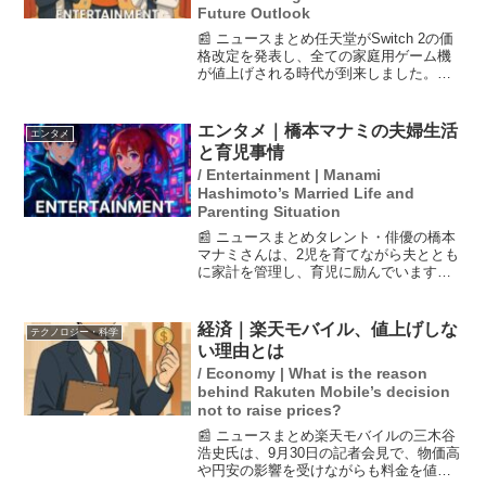
Future Outlook
📰 ニュースまとめ任天堂がSwitch 2の価
格改定を発表し、全ての家庭用ゲーム機
が値上げされる時代が到来しました。ソ
ニーやマイクロソフトも価格を引き上げ
ており、任天堂もメモリ高騰の影響で、
これまでの安さを武器にした戦略が変わ
エンタメ｜橋本マナミの夫婦生活
エンタメ
る可能性があり...
と育児事情
/ Entertainment | Manami
Hashimoto’s Married Life and
Parenting Situation
📰 ニュースまとめタレント・俳優の橋本
マナミさんは、2児を育てながら夫ととも
に家計を管理し、育児に励んでいます。
長男が年長になり、小学校受験の準備が
始まったことで家族はさらに団結。ま
た、夫婦げんかは子どもの前では見せ
経済｜楽天モバイル、値上げしな
テクノロジー・科学
ず、LINEで解決するな...
い理由とは
/ Economy | What is the reason
behind Rakuten Mobile’s decision
not to raise prices?
📰 ニュースまとめ楽天モバイルの三木谷
浩史氏は、9月30日の記者会見で、物価高
や円安の影響を受けながらも料金を値上