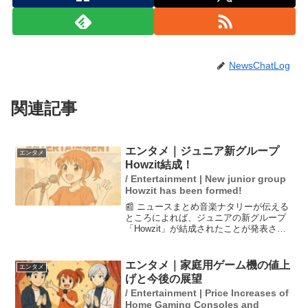
NewsChatLog
関連記事
エンタメ｜ジュニア新グループ
エンタメ
Howzit結成！
/ Entertainment | New junior group
Howzit has been formed!
📰 ニュースまとめ音楽ナタリーが伝える
ところによれば、ジュニアの新グループ
「Howzit」が結成されたことが発表され
ました。メンバーは織山尚大、西村拓
哉、黒田光輝、檜山光成、ヴァサイェガ
渉の5人で、彼らは8月からライブを開催
エンタメ｜家庭用ゲーム機の値上
エンタメ
する予定です。こ...
げと今後の展望
/ Entertainment | Price Increases of
Home Gaming Consoles and