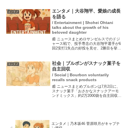
げしないと明言しました。彼は楽天モバ
イルが低価格と無制限を両立させること
に挑戦し続ける姿勢を強調しました。現
エンタメ｜大谷翔平、愛娘の成長
エンタメ
在、楽天モバイルの...
を語る
/ Entertainment | Shohei Ohtani
talks about the growth of his
beloved daughter
📰 ニュースまとめロサンゼルスでのドジ
ャース戦で、投手専念の大谷翔平選手が6
回2安打1失点の好投を見せ、2勝目を挙げ
ました。試合後、大谷選手は自身の愛娘
について「ただただ可愛い」と語り、彼
女の成長に喜びを示しました。また、彼
社会｜ブルボンがスナック菓子を
エンタメ
は試合中のパフォ...
自主回収
/ Social | Bourbon voluntarily
recalls snack products
📰 ニュースまとめブルボンは7月2日に、
スナック菓子「おさかなスナックアーモ
ンドミックス」約2万2000袋を自主回収す
ることを発表しました。この回収は、ア
レルギー物質であるえびが混入していた
ためで、消費者の安全を最優先に考えた
措置とされてい...
エンタメ｜乃木坂46 菅原咲月がキャプテ
ン就任