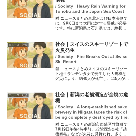
/ Society | Heavy Rain Warning for
Tohoku and the Japan Sea Coast
📰 ニュースまとめ東北および日本海側で
は、9月8日まで大雨に対する警戒が必要
です。特に新潟県と石川県では、線状降
水帯が発生する恐れがあり、大雨災害の
危険度が急上昇する可能性があります。
土砂災害や低地の浸水、河川の増水や氾
社会｜スイスのスキーリゾートで
ニュース・社会
濫に対して厳重な警戒...
火災発生
/ Society | Fire Breaks Out at Swiss
Ski Resort
📰 ニュースまとめスイスのスキーリゾー
ト地クランモンタナで発生した大規模な
火災により、約40人が死亡し、115人が負
傷しました。多くの犠牲者は若者で、祝
祭の雰囲気が一変する悲劇となりまし
た。火災は花火が木製の天井に引火した
社会｜新潟の老舗酒造が全焼の危
ニュース・社会
ことが原因とされ、...
機
/ Society | A long-established sake
brewery in Niigata faces the risk of
being completely destroyed by fire.
📰 ニュースまとめ新潟市西蒲区竹野町で
7月19日午後4時半前、老舗酒造会社「越
後鶴亀」などが火災に見舞われ、多くの