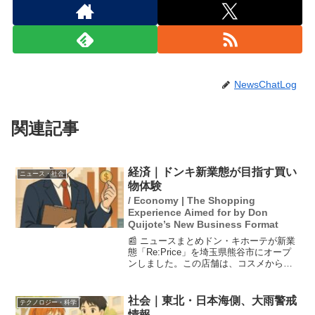
NewsChatLog
関連記事
経済｜ドンキ新業態が目指す買い
ニュース・社会
物体験
/ Economy | The Shopping
Experience Aimed for by Don
Quijote’s New Business Format
📰 ニュースまとめドン・キホーテが新業
態「Re:Price」を埼玉県熊谷市にオープ
ンしました。この店舗は、コスメから食
品まで「今だけしかない商品」を低価格
で販売し、30〜50代の女性たちのニーズ
に応えることを目指しています。安さを
社会｜東北・日本海側、大雨警戒
テクノロジー・科学
追求しなが...
情報