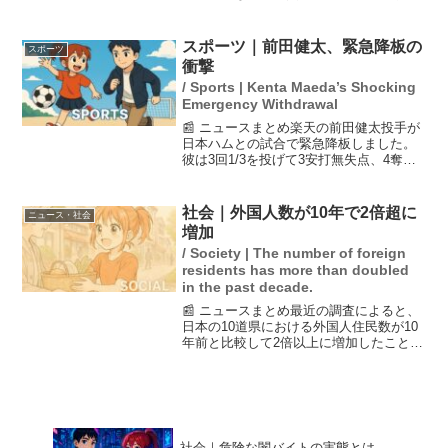
黒煙が上がったとの通報がありました。
火災によって少なくとも7軒の建物が焼け
ましたが、けが人はいなかったとのこと
スポーツ｜前田健太、緊急降板の
スポーツ
です。消火活動は...
衝撃
/ Sports | Kenta Maeda’s Shocking
Emergency Withdrawal
📰 ニュースまとめ楽天の前田健太投手が
日本ハムとの試合で緊急降板しました。
彼は3回1/3を投げて3安打無失点、4奪三
振と好投していましたが、アクシデント
により試合を離脱。試合後、顔をしかめ
る姿が印象的でした。前田はNPBに復帰
社会｜外国人数が10年で2倍超に
ニュース・社会
してから384...
増加
/ Society | The number of foreign
residents has more than doubled
in the past decade.
📰 ニュースまとめ最近の調査によると、
日本の10道県における外国人住民数が10
年前と比較して2倍以上に増加したことが
明らかになりました。特に熊本県では、
増加率が最も高く、人口が約3倍に膨れ上
がっています。その他、北海道、鹿児
島、沖縄も上位に...
社会｜危険な闇バイトの実態とは