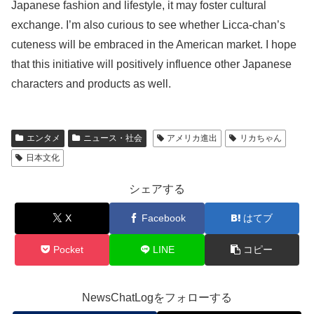
Japanese fashion and lifestyle, it may foster cultural
exchange. I’m also curious to see whether Licca-chan’s
cuteness will be embraced in the American market. I hope
that this initiative will positively influence other Japanese
characters and products as well.
エンタメ
ニュース・社会
アメリカ進出
リカちゃん
日本文化
シェアする
X
Facebook
はてブ
Pocket
LINE
コピー
NewsChatLogをフォローする