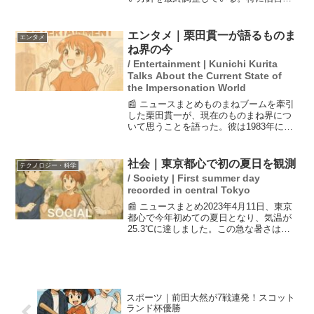
の男系男子を皇族の養子にする内容に対
して批判が強く、党執行部は賛成が困難
と判断している。8日の常任幹事会で正式
エンタメ｜栗田貫一が語るものま
エンタメ
に決定される見込みで...
ね界の今
/ Entertainment | Kunichi Kurita
Talks About the Current State of
the Impersonation World
📰 ニュースまとめものまねブームを牽引
した栗田貫一が、現在のものまね界につ
いて思うことを語った。彼は1983年に
『発表!日本ものまね大賞』で大賞を受賞
し、瞬く間にものまね界のスターとなっ
た。栗田は清水アキラやグッチ裕三らと
社会｜東京都心で初の夏日を観測
テクノロジー・科学
の「ものまね四天王...
/ Society | First summer day
recorded in central Tokyo
📰 ニュースまとめ2023年4月11日、東京
都心で今年初めての夏日となり、気温が
25.3℃に達しました。この急な暑さは体
がまだ慣れていないため、熱中症のリス
クが高まるとされています。関東甲信地
方では、今後さらに気温が上昇する予想
があり、埼玉...
スポーツ｜前田大然が7戦連発！スコット
ランド杯優勝