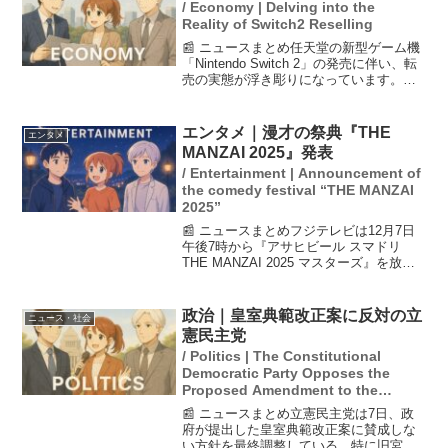
/ Economy | Delving into the
Reality of Switch2 Reselling
📰 ニュースまとめ任天堂の新型ゲーム機
「Nintendo Switch 2」の発売に伴い、転
売の実態が浮き彫りになっています。取
材を通じて「ガチの転売ヤー」は、利益
が出ていないと語り、秋葉原の買い取り
業者に持ち込む方法を紹介しました。ま
エンタメ｜漫才の祭典『THE
エンタメ
た、...
MANZAI 2025』発表
/ Entertainment | Announcement of
the comedy festival “THE MANZAI
2025”
📰 ニュースまとめフジテレビは12月7日
午後7時から『アサヒビール スマドリ
THE MANZAI 2025 マスターズ』を放送
すると発表しました。最高顧問にはビー
トたけし、MCはナインティナインが務め
ます。また、お笑いコンビ・ザ・ぼんち
政治｜皇室典範改正案に反対の立
ニュース・社会
が...
憲民主党
/ Politics | The Constitutional
Democratic Party Opposes the
Proposed Amendment to the
Imperial Household Law
📰 ニュースまとめ立憲民主党は7日、政
府が提出した皇室典範改正案に賛成しな
い方針を最終調整している。特に旧宮家