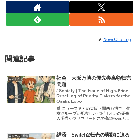
NewsChatLog
関連記事
社会｜大阪万博の優先券高額転売
エンタメ
問題
/ Society | The Issue of High-Price
Reselling of Priority Tickets for the
Osaka Expo
📰 ニュースまとめ大阪・関西万博で、住
友グループが配布したパビリオンの優先
入場券がフリマサービスで高額転売され
ており、1枚10万円という価格も見られて
います。万博の混雑が続く中、こうした
転売行為は物議を醸しており、住友グル
経済｜Switch2転売の実態に迫る
ニュース・社会
ープの担当者は「極...