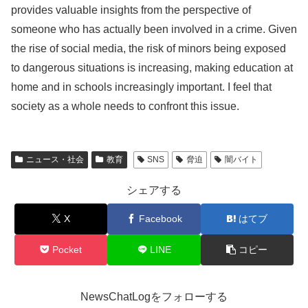
provides valuable insights from the perspective of
someone who has actually been involved in a crime. Given
the rise of social media, the risk of minors being exposed
to dangerous situations is increasing, making education at
home and in schools increasingly important. I feel that
society as a whole needs to confront this issue.
ニュース・社会
教育
SNS
脅迫
闇バイト
シェアする
X
Facebook
はてブ
Pocket
LINE
コピー
NewsChatLogをフォローする