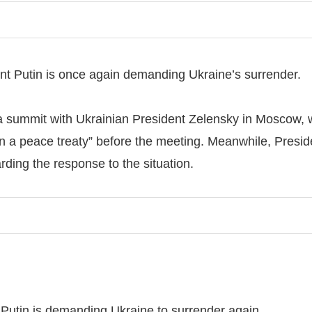
ent Putin is once again demanding Ukraine’s surrender.
a summit with Ukrainian President Zelensky in Moscow, w
n a peace treaty” before the meeting. Meanwhile, Presiden
rding the response to the situation.
 Putin is demanding Ukraine to surrender again.