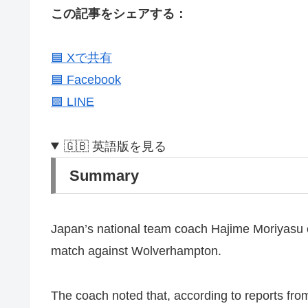
この記事をシェアする：
🟦 Xで共有
🟦 Facebook
🟩 LINE
🇬🇧 英語版を見る
Summary
Japan’s national team coach Hajime Moriyasu 
match against Wolverhampton.
The coach noted that, according to reports from