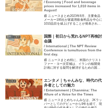
/ Economy | Food and beverage
prices increased for 1,010 items in
August!
📰 ニュースまとめ2023年8月、主要食品
メーカー195社が家庭用飲食料品を中心に
1010品目を値上げすることが発表されま
した。これは前年同月比で1.5倍にあたる
増加で、値上げ率の平均は約11％。この
半年間で値上げが恒常化しており、特に
国際｜初日から荒れるNPT再検討
国際ビジネス
調味...
会議
/ International | The NPT Review
Conference is tumultuous from the
first day.
📰 ニュースまとめ特に、米国のクリスト
ファー・ヨー次官補は、イランの核開発
計画に対する疑問を解消するための国連
の核監視機関との協力を拒否しているこ
とを指摘しました。4月27日にニューヨー
クで開幕した核拡散防止条約（NPT）再
エンタメ｜ちゃんみな、時代の代
エンタメ
検討会議は、イラ...
弁者としての魅力
/ Entertainment | Chanmina: The
Allure of a Voice for the Times
📰 ニュースまとめちゃんみなは、JKラッ
パーとしてのデビューから9年を経て、現
在は時代の代弁者としての地位を確立し