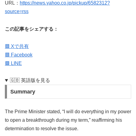
URL：
https://news.yahoo.co.jp/pickup/6582312?
source=rss
この記事をシェアする：
🟦 Xで共有
🟦 Facebook
🟩 LINE
🇬🇧 英語版を見る
Summary
The Prime Minister stated, “I will do everything in my power
to open a breakthrough during my term,” reaffirming his
determination to resolve the issue.