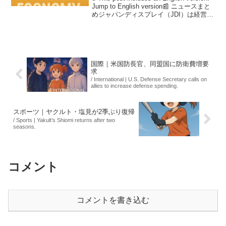
Jump to English version📰 ニュースまと
めジャパンディスプレイ（JDI）は経営再
建の一環として、国内の従業員数を約
2700人から半減する...
国際｜米国防長官、同盟国に防衛費増要
求
/ International | U.S. Defense Secretary calls on
allies to increase defense spending.
スポーツ｜ヤクルト・塩見が2季ぶり復帰
/ Sports | Yakult’s Shiomi returns after two
seasons.
コメント
コメントを書き込む