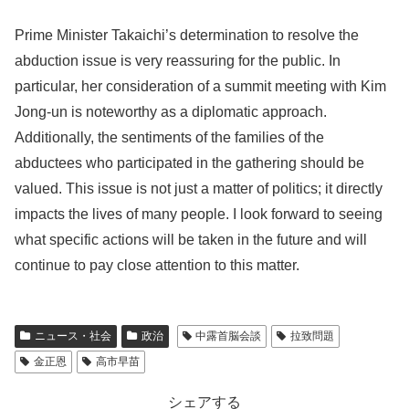
Prime Minister Takaichi’s determination to resolve the
abduction issue is very reassuring for the public. In
particular, her consideration of a summit meeting with Kim
Jong-un is noteworthy as a diplomatic approach.
Additionally, the sentiments of the families of the
abductees who participated in the gathering should be
valued. This issue is not just a matter of politics; it directly
impacts the lives of many people. I look forward to seeing
what specific actions will be taken in the future and will
continue to pay close attention to this matter.
ニュース・社会
政治
中露首脳会談
拉致問題
金正恩
高市早苗
シェアする