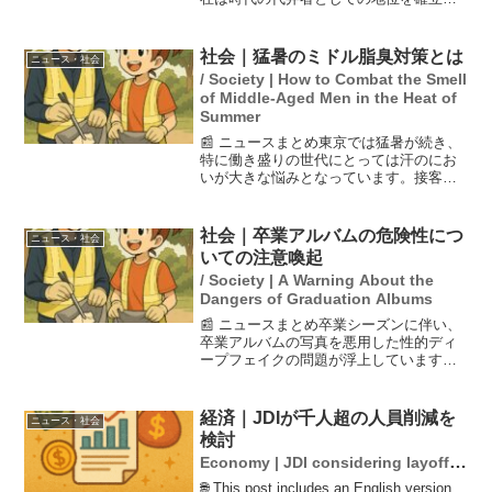
ています。彼女はインディーズデビュー
曲『未成年 feat. めっし』で注目を集め、
その後メジャーデビューを果たしたシン
社会｜猛暑のミドル脂臭対策とは
ニュース・社会
グル『F...
/ Society | How to Combat the Smell
of Middle-Aged Men in the Heat of
Summer
📰 ニュースまとめ東京では猛暑が続き、
特に働き盛りの世代にとっては汗のにお
いが大きな悩みとなっています。接客業
に従事する人々を対象にした汗対策セミ
ナーでは、長年の常識が覆される驚きの
方法が紹介されました。特に、濡らした
社会｜卒業アルバムの危険性につ
ニュース・社会
タオルを使った新しい対...
いての注意喚起
/ Society | A Warning About the
Dangers of Graduation Albums
📰 ニュースまとめ卒業シーズンに伴い、
卒業アルバムの写真を悪用した性的ディ
ープフェイクの問題が浮上しています。
特に、実在の子どもの顔と別人の裸体を
合成する手法が懸念されています。この
ような被害を防ぐため、子どもたちや保
経済｜JDIが千人超の人員削減を
ニュース・社会
護者に対して、顔出し写...
検討
Economy | JDI considering layoffs
of over a thousand employees.
🌐 This post includes an English version.