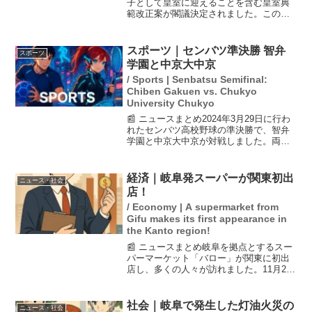
子として皇室に迎えることを含む皇室典
範改正案が閣議決定されました。この改
正案は、養子に生まれた男子が皇位継承
資格を持つことを明記しており、国民の
理解が焦点となっています。しかし、識
スポーツ｜センバツ準決勝 智弁
スポーツ
者からはこの案に対する...
学園と中京大中京
/ Sports | Senbatsu Semifinal:
Chiben Gakuen vs. Chukyo
University Chukyo
📰 ニュースまとめ2024年3月29日に行わ
れたセンバツ高校野球の準決勝で、智弁
学園と中京大中京が対戦しました。両校
の選手たちは、これまでの大会で見せて
きたパフォーマンスをさらに発揮し、激
しい戦いを繰り広げました。SNS上でも
経済｜岐阜発スーパーが関東初出
ニュース・社会
多くの投稿があ...
店！
/ Economy | A supermarket from
Gifu makes its first appearance in
the Kanto region!
📰 ニュースまとめ岐阜を拠点とするスー
パーマーケット「バロー」が関東に初出
店し、多くの人々が訪れました。11月21
日にオープンした店舗では、肉が半額と
いう大きなセールが行われ、驚きの声が
上がっています。行列は2時間以上に及
社会｜岐阜で発生した灯油火災の
ニュース・社会