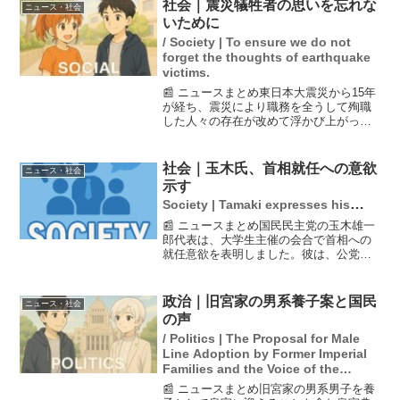
社会｜震災犠牲者の思いを忘れな
ニュース・社会
いために
/ Society | To ensure we do not
forget the thoughts of earthquake
victims.
📰 ニュースまとめ東日本大震災から15年
が経ち、震災により職務を全うして殉職
した人々の存在が改めて浮かび上がって
います。公務災害として認定された消防
団員や警察官、消防職員は255人に上り、
震災の直接的な犠牲者の1.4%を占めてい
社会｜玉木氏、首相就任への意欲
ニュース・社会
ます。これら...
示す
Society | Tamaki expresses his
desire to become Prime Minister.
📰 ニュースまとめ国民民主党の玉木雄一
郎代表は、大学生主催の会合で首相への
就任意欲を表明しました。彼は、公党の
代表としての責任感から首相を目指す意
義を語り、政界再編の可能性にも言及。
岸田首相が彼を首相候補として認識して
政治｜旧宮家の男系養子案と国民
ニュース・社会
いることにも触れ、今後...
の声
/ Politics | The Proposal for Male
Line Adoption by Former Imperial
Families and the Voice of the
Public
📰 ニュースまとめ旧宮家の男系男子を養