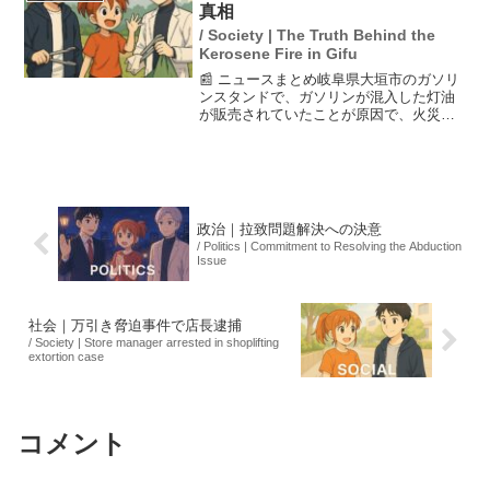
び、焼きたてのパン...
真相
/ Society | The Truth Behind the
Kerosene Fire in Gifu
📰 ニュースまとめ岐阜県大垣市のガソリ
ンスタンドで、ガソリンが混入した灯油
が販売されていたことが原因で、火災が
発生した。この火災は、誤って混入した
灯油を使用したファンヒーターが火元と
考えられている。問題の灯油は1月29日か
ら2月13日まで販...
政治｜拉致問題解決への決意
/ Politics | Commitment to Resolving the Abduction
Issue
社会｜万引き脅迫事件で店長逮捕
/ Society | Store manager arrested in shoplifting
extortion case
コメント