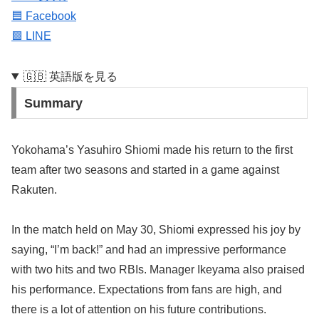
🟦 Facebook
🟩 LINE
🇬🇧 英語版を見る
Summary
Yokohama’s Yasuhiro Shiomi made his return to the first
team after two seasons and started in a game against
Rakuten.
In the match held on May 30, Shiomi expressed his joy by
saying, “I’m back!” and had an impressive performance
with two hits and two RBIs. Manager Ikeyama also praised
his performance. Expectations from fans are high, and
there is a lot of attention on his future contributions.