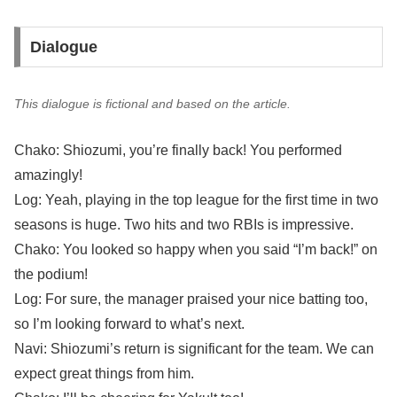
Dialogue
This dialogue is fictional and based on the article.
Chako: Shiozumi, you’re finally back! You performed
amazingly!
Log: Yeah, playing in the top league for the first time in two
seasons is huge. Two hits and two RBIs is impressive.
Chako: You looked so happy when you said “I’m back!” on
the podium!
Log: For sure, the manager praised your nice batting too,
so I’m looking forward to what’s next.
Navi: Shiozumi’s return is significant for the team. We can
expect great things from him.