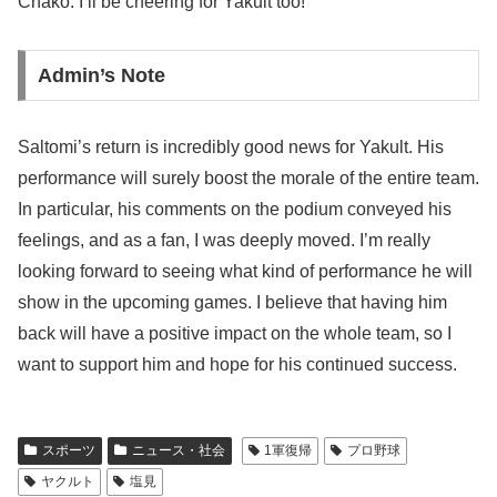
Chako: I’ll be cheering for Yakult too!
Admin’s Note
Saltomi’s return is incredibly good news for Yakult. His
performance will surely boost the morale of the entire team.
In particular, his comments on the podium conveyed his
feelings, and as a fan, I was deeply moved. I’m really
looking forward to seeing what kind of performance he will
show in the upcoming games. I believe that having him
back will have a positive impact on the whole team, so I
want to support him and hope for his continued success.
スポーツ
ニュース・社会
1軍復帰
プロ野球
ヤクルト
塩見