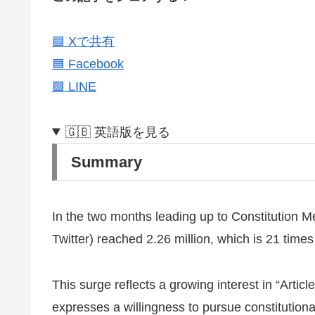
🟦 Xで共有
🟦 Facebook
🟩 LINE
🇬🇧 英語版を見る
Summary
In the two months leading up to Constitution Mem
Twitter) reached 2.26 million, which is 21 times
This surge reflects a growing interest in “Arti
expresses a willingness to pursue constitution