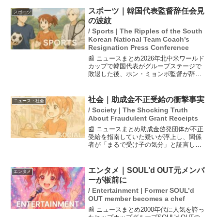
4日に新日本を退団し無職を宣言した内藤
は、行きつけのたこ焼き屋でゲリラ出勤
スポーツ｜韓国代表監督辞任会見
スポーツ
を行った結果、店...
の波紋
/ Sports | The Ripples of the South
Korean National Team Coach’s
Resignation Press Conference
📰 ニュースまとめ2026年北中米ワールド
カップで韓国代表がグループステージで
敗退した後、ホン・ミョンボ監督が辞任
を表明しました。記者会見では質問を受
けず、用意した声明文を朗読するだけの
形式で進行し、韓国メディアからは「卑
社会｜助成金不正受給の衝撃事実
ニュース・社会
怯な行動」との批判...
/ Society | The Shocking Truth
About Fraudulent Grant Receipts
📰 ニュースまとめ助成金啓発団体が不正
受給を指南していた疑いが浮上し、関係
者が「まるで受け子の気分」と証言して
います。この団体は正社員を非正規と偽
り、最大80万円の助成金を受け取る手法
を示唆していたとのことです。国会議員
エンタメ｜SOUL’d OUT元メンバ
エンタメ
の関与も指摘され、事...
ーが板前に
/ Entertainment | Former SOUL’d
OUT member becomes a chef
📰 ニュースまとめ2000年代に人気を誇っ