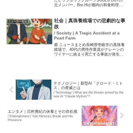
たヒップホップグループSOUL'd OUTの
元メンバー、Bro.Hiが都内の和食料理店
で板前として働いている。彼は、店を始
めた理由やおすすめメニューのお刺身に
ついて語り、再結成の可能性についても
社会｜真珠養殖場での悲劇的な事
ニュース・社会
言及...
故
/ Society | A Tragic Accident at a
Pearl Farm
📰 ニュースまとめ長崎県壱岐市の真珠養
殖場で、40代の男性作業員がクレーンの
ワイヤーに絡まり死亡する事故が発生し
ました。作業中に倒れてきたクレーンに
より腹部にワイヤーが巻き付き、男性は
心肺停止の状態で病院に搬送されました
が、残念ながら死亡が...
テクノロジー｜新型AI「クロード・ミト
ス」の脅威とは
/ Technology | What are the threats posed by the
new AI “Claude Mythos”?
エンタメ｜日村勇紀の休養とその存在感
/ Entertainment | Yuki Himura’s Break and His
Presence