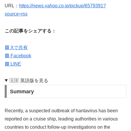
URL：
https://news.yahoo.co.jp/pickup/6579391?
source=rss
この記事をシェアする：
🟦 Xで共有
🟦 Facebook
🟩 LINE
🇬🇧 英語版を見る
Summary
Recently, a suspected outbreak of hantavirus has been
reported on a cruise ship, leading authorities in various
countries to conduct follow-up investigations on the