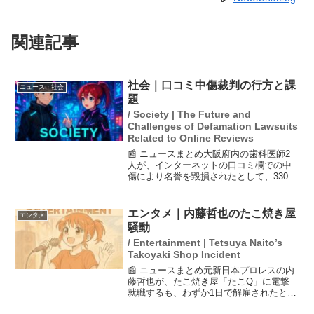
関連記事
社会｜口コミ中傷裁判の行方と課
ニュース・社会
題
/ Society | The Future and
Challenges of Defamation Lawsuits
Related to Online Reviews
📰 ニュースまとめ大阪府内の歯科医師2
人が、インターネットの口コミ欄での中
傷により名誉を毀損されたとして、330万
円の損害賠償を求める訴訟を起こした。
大阪高裁での判決が控えており、1審では
26万円の賠償額が認定されたが、歯科医
エンタメ｜内藤哲也のたこ焼き屋
エンタメ
師側は控訴して...
騒動
/ Entertainment | Tetsuya Naito’s
Takoyaki Shop Incident
📰 ニュースまとめ元新日本プロレスの内
藤哲也が、たこ焼き屋「たこQ」に電撃
就職するも、わずか1日で解雇されたとい
う珍しい騒動が話題になっています。5月