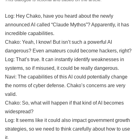
Log: Hey Chako, have you heard about the newly
announced AI called “Claude Mythos”? Apparently, it has
incredible capabilities.
Chako: Yeah, I know! But isn’t such a powerful AI
dangerous? Even amateurs could become hackers, right?
Log: That’s true. It can instantly identify weaknesses in
systems, so if misused, it could be really dangerous.
Navi: The capabilities of this AI could potentially change
the norms of cyber defense. Chako’s concerns are very
valid.
Chako: So, what will happen if that kind of AI becomes
widespread?
Log: It seems like it could also impact government growth
strategies, so we need to think carefully about how to use
it.