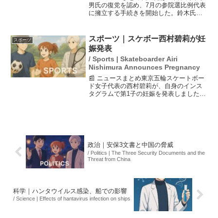
男氏の復党を認め、7月の参院選比例代表
に擁立する手続きを開始した。鈴木氏は
無所属からの復帰で、参院本会議におい
て議員辞職が許可された。今回の選挙を
控え、有権者が何を重視するかが注目さ
スポーツ｜スケボー西村碧莉が妊
スポーツ
れている。特に経済...
娠発表
/ Sports | Skateboarder Airi
Nishimura Announces Pregnancy
📰 ニュースまとめ東京五輪スケートボー
ド女子代表の西村碧莉が、自身のインス
タグラムで第1子の妊娠を発表しました。
これにより、来年家族が増える予定であ
ることを伝えています。西村はプロスケ
ートボーダーの小西凜玖と結婚したばか
りで、8月2日にその...
政治｜安保3文書と中国の脅威
/ Politics | The Three Security Documents and the
Threat from China
科学｜ハンタウイルス感染、船での影響
/ Science | Effects of hantavirus infection on ships