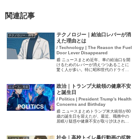
関連記事
テクノロジー｜給油口レバーが消
テクノロジー・科学
えた理由とは
/ Technology | The Reason the Fuel
Door Lever Disappeared
📰 ニュースまとめ近年、車の給油口を開
けるためのレバーが消えつつあることに
驚く人が多い。特に昭和世代のドライバ
ーにとっては、馴染みのあるレバーが見
当たらないことが不安につながってい
る。しかし、最近の車両では燃費の向上
政治｜トランプ大統領の健康不安
ニュース・社会
やキャップレス給油口の普...
と誕生日
/ Politics | President Trump’s Health
Concerns and Birthday
📰 ニュースまとめトランプ米大統領が80
歳の誕生日を迎えたが、最近、職務中の
居眠り疑惑や健康不安が取り沙汰されて
いる。彼はこの懸念を払拭するために必
死になっているが、高齢による不安は依
然として消えない。トランプ氏は米史上
社会｜高校トイレ暴行動画の拡散
ニュース・社会