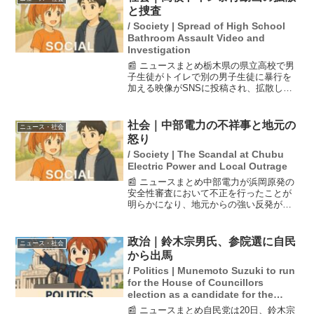
最高齢の大統領であり...
と捜査
/ Society | Spread of High School
Bathroom Assault Video and
Investigation
📰 ニュースまとめ栃木県の県立高校で男
子生徒がトイレで別の男子生徒に暴行を
加える映像がSNSに投稿され、拡散して
いる。栃木県教育委員会は、動画の真偽
は未確認ながら、警察が捜査に乗り出し
ていることを明らかにした。元刑事の意
社会｜中部電力の不祥事と地元の
ニュース・社会
見では、このような行...
怒り
/ Society | The Scandal at Chubu
Electric Power and Local Outrage
📰 ニュースまとめ中部電力が浜岡原発の
安全性審査において不正を行ったことが
明らかになり、地元からの強い反発が起
きています。昨年11月にも浜岡原発の安
全対策工事に関する不適切な契約が発覚
しており、これらの問題は原子力事業の
政治｜鈴木宗男氏、参院選に自民
ニュース・社会
根幹にかかわる重大な...
から出馬
/ Politics | Munemoto Suzuki to run
for the House of Councillors
election as a candidate for the
Liberal Democratic Party.
📰 ニュースまとめ自民党は20日、鈴木宗