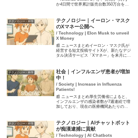
か4日間で世界累計販売台数350万台を突
破しました。これは任天堂のゲーム専用
機として過去最高の記録です。Switch2は
高い処理性能とグラフィック性...
テクノロジー｜イーロン・マスク
テクノロジー・科学
のXマネー公開へ
/ Technology | Elon Musk to unveil
X Money
📰 ニュースまとめイーロン・マスク氏が
経営する短文投稿サイトXが、新たなデジ
タル決済サービス「Xマネー」を来月に限
定公開すると発表しました。このサービ
スは、ユーザーが簡単にデジタル決済を
行えるように設計されており、特にXのプ
社会｜インフルエンザ患者が増加
テクノロジー・科学
ラットフォーム内...
中！
/ Society | Increase in Influenza
Patients!
📰 ニュースまとめ厚生労働省によると、
インフルエンザの感染者数が7週連続で増
加しており、現在の医療機関あたりの患
者報告数は前週の1.5倍に達しています。
特に沖縄県では、1医療機関あたりの感染
者数が最も多く12.18人に上っています。
テクノロジー｜AIチャットボット
テクノロジー・科学
この流行...
が痴漢逮捕に貢献
/ Technology | AI Chatbots