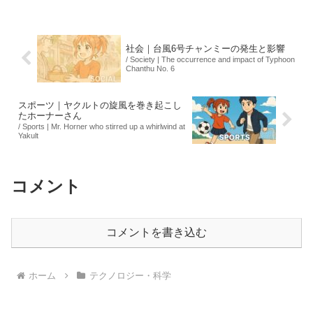
持者は「救われる」と感じる一方で、
「不気味」との意見も...
社会｜台風6号チャンミーの発生と影響
/ Society | The occurrence and impact of Typhoon
Chanthu No. 6
スポーツ｜ヤクルトの旋風を巻き起こし
たホーナーさん
/ Sports | Mr. Horner who stirred up a whirlwind at
Yakult
コメント
コメントを書き込む
ホーム
テクノロジー・科学