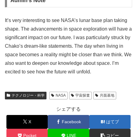
Admin’s Note
It’s very interesting to see NASA’s lunar base plan taking
shape. The advancements in space exploration will have a
significant impact on our future. I was particularly struck by
Chako’s dream-like statements. The day when living in
space becomes a reality might be closer than we think. We
also want to deepen our knowledge about space. I’m
excited to see how the future will unfold.
テクノロジー・科学
NASA
宇宙探査
月面基地
シェアする
X
Facebook
はてブ
Pocket
LINE
コピー