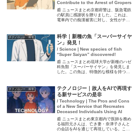
Contribute to the Arrest of Gropers
📰 ニュースまとめ京都府警は、阪急電鉄
の駅員に感謝状を贈りました。これは、
電車内での痴漢被害に対し、女性がチャ
ットボットを通じて迅速に通報した結
果、犯人が逮捕されたことによります。
この新たなシステムが、リアルタイムで
科学｜新種の魚「スーパーサイヤ
テクノロジー・科学
の通報を可能にし、事件解...
ン」発見！
/ Science | New species of fish
“Super Saiyan” discovered!
📰 ニュースまとめ琉球大学が新種のハゼ
科魚類「スーパーサイヤン」を発見しま
した。この魚は、特徴的な模様を持つヒ
レが漫画「ドラゴンボール」に登場する
変身形態「スーパーサイヤ人」を連想さ
せることから命名されました。発見され
テクノロジー｜故人をAIで再現す
テクノロジー・科学
たのは石垣島沖で、学名...
る新サービスの是非
/ Technology | The Pros and Cons
of a New Service that Recreates
Deceased Individuals Using AI
📰 ニュースまとめ東京都内で医師を務め
る福田元さんは、亡き妻・奈津子さんと
の会話をAIを通じて再現している。この
サービスは、故人の姿や声をAIで再現す
るものであり、賛否が分かれている。支