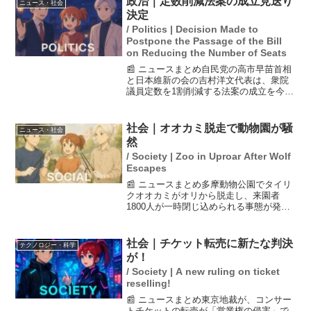
政治｜定数削減法案の成立見送り
ニュース・社会
STARTO ENTE...
決定
/ Politics | Decision Made to
Postpone the Passage of the Bill
on Reducing the Number of Seats
📰 ニュースまとめ自民党の高市早苗首相
と日本維新の会の吉村洋文代表は、衆院
議員定数を1割削減する法案の成立を今国
会で見送る方針で合意しました。この法
案は野党の支持が得られず、成立の見通
しが立っていなかったためです。政府
社会｜オオカミ脱走で動物園が騒
ニュース・社会
は、会期末が迫る中、皇...
然
/ Society | Zoo in Uproar After Wolf
Escapes
📰 ニュースまとめ多摩動物公園でタイリ
クオオカミがオリから脱走し、来園者
1800人が一時閉じ込められる事態が発生
しました。捕獲まで約3時間を要し、けが
人は出なかったものの、来園者は疲れ切
った様子で帰宅しました。脱走したオオ
社会｜チケット転売に新たな判決
テクノロジー・科学
カミは、飼育員によ...
が！
/ Society | A new ruling on ticket
reselling!
📰 ニュースまとめ東京地裁が、コンサー
トチケットの転売が「営業権の侵害」で