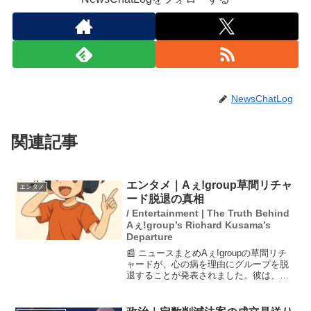
NewsChatLog
関連記事
エンタメ｜Aぇ!group草間リチャ
エンタメ
ード脱退の真相
/ Entertainment | The Truth Behind
Aぇ!group’s Richard Kusama’s
Departure
📰 ニュースまとめAぇ!groupの草間リチ
ャードが、心の病を理由にグループを脱
退することが発表されました。彼は、活
動休止中に自らの状態を明かし、メンバ
ーやファンに迷惑をかけたくないとの思
いからの決断でした。脱退後も、