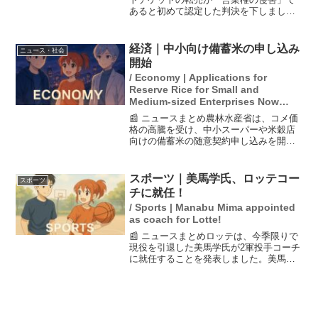
あると初めて認定した判決を下しまし
た。この判決により、チケット転売サイ
ト運営会社に対して出品者情報の開示を
命じることとなりました。この動きは、
経済｜中小向け備蓄米の申し込み
ニュース・社会
転売問題に対する法的な対...
開始
/ Economy | Applications for
Reserve Rice for Small and
Medium-sized Enterprises Now
Open
📰 ニュースまとめ農林水産省は、コメ価
格の高騰を受け、中小スーパーや米穀店
向けの備蓄米の随意契約申し込みを開始
すると発表しました。売り渡されるのは
2021年産米の8万トンで、うち6万トンが
中小スーパー向け、2万トンが米穀店向け
スポーツ｜美馬学氏、ロッテコー
スポーツ
です。この政策...
チに就任！
/ Sports | Manabu Mima appointed
as coach for Lotte!
📰 ニュースまとめロッテは、今季限りで
現役を引退した美馬学氏が2軍投手コーチ
に就任することを発表しました。美馬氏
は、恩返しの気持ちを胸に、選手たちを
全力でサポートすることを誓っていま
す。新しい政権の下で、彼の経験と知識
がどのように生かされる...