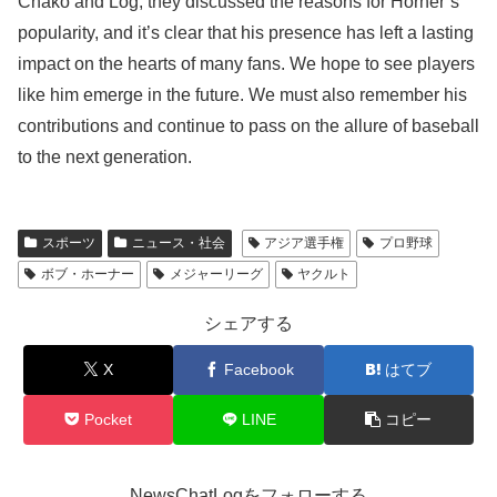
Chako and Log, they discussed the reasons for Horner’s
popularity, and it’s clear that his presence has left a lasting
impact on the hearts of many fans. We hope to see players
like him emerge in the future. We must also remember his
contributions and continue to pass on the allure of baseball
to the next generation.
スポーツ
ニュース・社会
アジア選手権
プロ野球
ボブ・ホーナー
メジャーリーグ
ヤクルト
シェアする
X
Facebook
はてブ
Pocket
LINE
コピー
NewsChatLogをフォローする