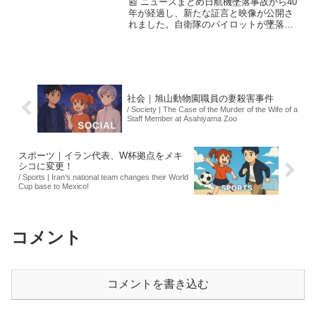
📰 ニュースまとめ日航機墜落事故から40
年が経過し、新たな証言と映像が公開さ
れました。自衛隊のパイロットが墜落直
後に現場で目撃した状況を初めて語り、
その記憶が鮮明に残っていることを明か
しました。この証言は、事故の真実を知
るための重要な一歩で...
社会｜旭山動物園職員の妻殺害事件
/ Society | The Case of the Murder of the Wife of a
Staff Member at Asahiyama Zoo
スポーツ｜イラン代表、W杯拠点をメキ
シコに変更！
/ Sports | Iran’s national team changes their World
Cup base to Mexico!
コメント
コメントを書き込む