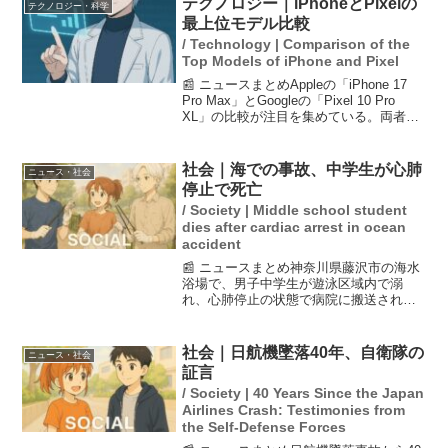
テクノロジー｜iPhoneとPixelの
テクノロジー・科学
い。運営元はこの意見に...
最上位モデル比較
/ Technology | Comparison of the
Top Models of iPhone and Pixel
📰 ニュースまとめAppleの「iPhone 17
Pro Max」とGoogleの「Pixel 10 Pro
XL」の比較が注目を集めている。両者は
最新のテクノロジーを駆使したスマート
フォンであり、特にカメラ機能やAI技術
においてそれぞれ...
社会｜海での事故、中学生が心肺
ニュース・社会
停止で死亡
/ Society | Middle school student
dies after cardiac arrest in ocean
accident
📰 ニュースまとめ神奈川県藤沢市の海水
浴場で、男子中学生が遊泳区域内で溺
れ、心肺停止の状態で病院に搬送された
が、残念ながら死亡が確認されました。
この事故は、海水浴を楽しむ中学生にと
って大変悲しい出来事であり、水難事故
社会｜日航機墜落40年、自衛隊の
ニュース・社会
を防ぐためには教育の強化...
証言
/ Society | 40 Years Since the Japan
Airlines Crash: Testimonies from
the Self-Defense Forces