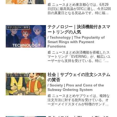
📰 ニュースまとめ東京都心では、6月29
日(日)に最高気温が33℃に達し、今月12回
目の真夏日となる見込みです。特に福岡
県久留米市では37℃を超える危険な暑さ
が予想されています。さらに、晴れてい
ても急な雷雨に注意が必要です。週明け
テクノロジー｜決済機能付きスマ
テクノロジー・科学
以降も引き...
ートリングの人気
/ Technology | The Popularity of
Smart Rings with Payment
Functions
📰 ニュースまとめ決済機能を搭載したス
マートリング「EVERING」が、幅広いユ
ーザーから支持を受けている。特に「充
電不要」という利便性が評価されてお
り、交通系ICカードで使われるNFC技術
を活用している。この技術により、決済
社会｜サブウェイの注文システム
テクノロジー・科学
端末にかざすだ...
の賛否
/ Society | Pros and Cons of the
Subway Ordering System
📰 ニュースまとめサブウェイは、複雑な
注文方法に対する批判を受けている。オ
ーダーメイドスタイルが特徴のサンドイ
ッチチェーンで、顧客の利便性向上のた
めにセルフオーダーシステムを導入して
いるが、使いづらさを感じる利用者も多